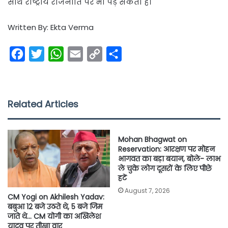
साथ राष्ट्रीय राजनीति पर भी पड़ सकता है।
Written By: Ekta Verma
F
T
W
E
C
S
a
w
h
m
o
h
c
i
a
a
p
a
e
t
t
i
y
r
Related Articles
b
t
s
l
L
e
o
e
A
i
Mohan Bhagwat on
o
r
p
n
Reservation: आरक्षण पर मोहन
भागवत का बड़ा बयान, बोले- लाभ
k
p
k
ले चुके लोग दूसरों के लिए पीछे
हटें
August 7, 2026
CM Yogi on Akhilesh Yadav:
बबुआ 12 बजे उठते थे, 5 बजे जिम
जाते थे… CM योगी का अखिलेश
यादव पर तीखा वार