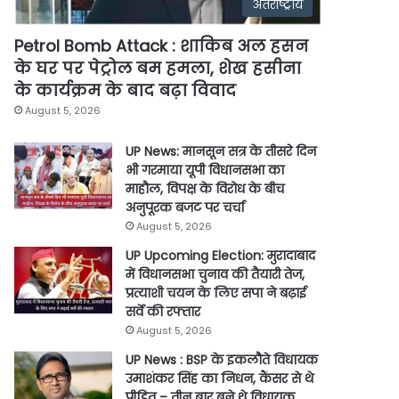
अंतर्राष्ट्रीय
Petrol Bomb Attack : शाकिब अल हसन
के घर पर पेट्रोल बम हमला, शेख हसीना
के कार्यक्रम के बाद बढ़ा विवाद
August 5, 2026
UP News: मानसून सत्र के तीसरे दिन
भी गरमाया यूपी विधानसभा का
माहौल, विपक्ष के विरोध के बीच
अनुपूरक बजट पर चर्चा
August 5, 2026
UP Upcoming Election: मुरादाबाद
में विधानसभा चुनाव की तैयारी तेज,
प्रत्याशी चयन के लिए सपा ने बढ़ाई
सर्वे की रफ्तार
August 5, 2026
UP News : BSP के इकलौते विधायक
उमाशंकर सिंह का निधन, कैंसर से थे
पीड़ित – तीन बार बने थे विधायक