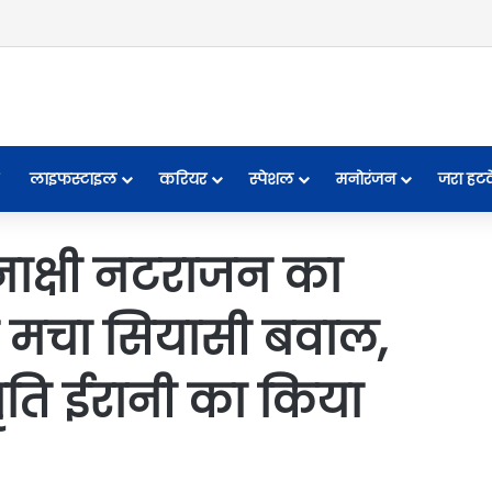
लाइफस्टाइल
करियर
स्पेशल
मनोरंजन
जरा हट
नाक्षी नटराजन का
पर मचा सियासी बवाल,
 स्मृति ईरानी का किया