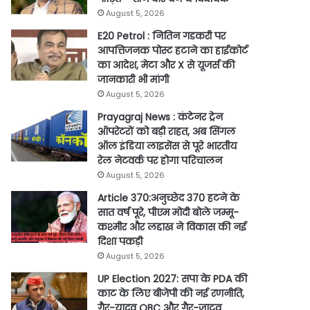
August 5, 2026
E20 Petrol : नितिन गडकरी पर
आपत्तिजनक पोस्ट हटाने का हाईकोर्ट
का आदेश, मेटा और X से यूजर्स की
जानकारी भी मांगी
August 5, 2026
Prayagraj News : कंटेनर ट्रेन
ऑपरेटरों को बड़ी राहत, अब सिंगल
ऑल इंडिया लाइसेंस से पूरे भारतीय
रेल नेटवर्क पर होगा परिचालन
August 5, 2026
Article 370:अनुच्छेद 370 हटने के
सात वर्ष पूरे, पीएम मोदी बोले जम्मू-
कश्मीर और लद्दाख ने विकास की नई
दिशा पकड़ी
August 5, 2026
UP Election 2027: सपा के PDA की
काट के लिए बीजेपी की नई रणनीति,
गैर-यादव OBC और गैर-जाटव