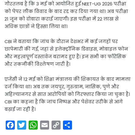
गौरतलब है कि 3 मई को आयोजित हुई NEET-UG 2026 परीक्षा
को पेपर लीक विवाद के बाद रद्द कर दिया गया था। अब परीक्षा
21 जून को दोबारा कराई जाएगी। इस परीक्षा में 22 लाख से
अधिक छात्रों ने हिस्सा लिया था।
CBI ने बताया कि जांच के दौरान देशभर में कई जगहों पर
छापेमारी की गई, जहां से इलेक्ट्रॉनिक डिवाइस, मोबाइल फोन
और महत्वपूर्ण दस्तावेज बरामद हुए हैं। इन सभी का फॉरेंसिक
और तकनीकी विश्लेषण जारी है।
एजेंसी ने 12 मई को शिक्षा मंत्रालय की शिकायत के बाद मामला
दर्ज किया था। अब तक जयपुर, गुरुग्राम, नासिक, पुणे और
अहिल्यानगर से सात आरोपियों को गिरफ्तार किया जा चुका है।
CBI का कहना है कि जांच निष्पक्ष और पेशेवर तरीके से आगे
बढ़ाई जा रही है।
F
T
W
E
C
S
a
w
h
m
o
h