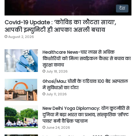
देश
Covid-19 Update : ‘कोविड का लौटता साया’,
आपकी इम्युनिटी ही आपका असली बचाव
August 2, 2026
Healthcare News-चार लाख से अधिक
किशोरियों को मिला सर्वाइकल कैंसर से बचाव का
सुरक्षा कवच
July 18, 2026
Ghosi/Mau: घोसी के टडियाव 100 बेड अस्पताल
में सुविधाओं का टोटा
July 11, 2026
New Delhi Yoga Diplomacy: योग कूटनीति से
दुनिया में बढ़ा भारत का प्रभाव, सांस्कृतिक ‘सॉफ्ट
पावर’ बनी वैश्विक पहचान
June 24, 2026