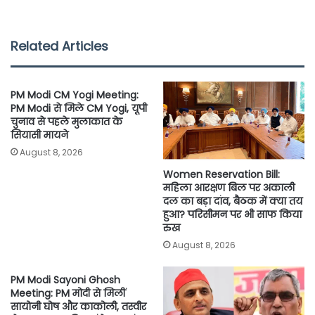
c
i
a
a
p
a
e
t
t
i
y
r
Related Articles
b
t
s
l
L
e
o
e
A
i
PM Modi CM Yogi Meeting:
o
r
p
n
PM Modi से मिले CM Yogi, यूपी
चुनाव से पहले मुलाकात के
k
p
k
सियासी मायने
August 8, 2026
Women Reservation Bill:
महिला आरक्षण बिल पर अकाली
दल का बड़ा दांव, बैठक में क्या तय
हुआ? परिसीमन पर भी साफ किया
रुख
August 8, 2026
PM Modi Sayoni Ghosh
Meeting: PM मोदी से मिलीं
सायोनी घोष और काकोली, तस्वीर