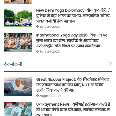
New Delhi Yoga Diplomacy: योग कूटनीति से
दुनिया में बढ़ा भारत का प्रभाव, सांस्कृतिक ‘सॉफ्ट
पावर’ बनी वैश्विक पहचान
June 24, 2026
International Yoga Day 2026: विश्व मंच पर
गूंजा भारत का योग, न्यूयॉर्क से शंघाई तक
अंतरराष्ट्रीय योग दिवस पर उमड़ा जनसैलाब
June 24, 2026
टेक्नॉलजी
Great Nicobar Project: ग्रेट निकोबार प्रोजेक्ट
पर जयराम रमेश का बड़ा दावा, NGT से रिपोर्ट
सार्वजनिक करने की मांग
August 9, 2026
UPI Payment News : यूपीआई इस्तेमाल करते हैं
तो आपके लिये काम की खबर, जानिये सरकार ने
क्या कहा?