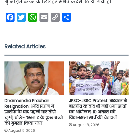
सुनिश्चित करने के लिए हर संभव कदम उठाया गया है।
F
T
W
E
C
S
a
w
h
m
o
h
c
i
a
a
p
a
e
t
t
i
y
r
Related Articles
b
t
s
l
L
e
o
e
A
i
o
r
p
n
k
p
k
Dharmendra Pradhan
JPSC-JSSC Protest: सरकार से
Resignation: धर्मेंद्र प्रधान ने
बातचीत के बाद भी नहीं थमा छात्रों
इस्तीफे के बाद पहली बार तोड़ी
का आंदोलन, 10 अगस्त को
चुप्पी, बोले- ‘Gen Z के कुछ बच्चों
विधानसभा मार्च की चेतावनी
को गुमराह किया गया’
August 8, 2026
August 9, 2026