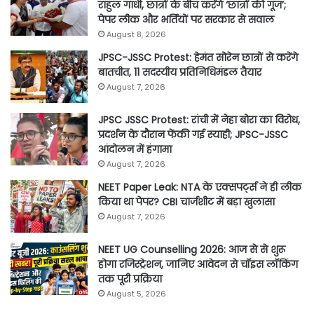
राहुल गांधी, छात्रों के बीच करेंगे ‘छात्रों की गूंज’;
पेपर लीक और भर्तियों पर सरकार से सवाल
August 8, 2026
JPSC-JSSC Protest: हेमंत सोरेन छात्रों से करेंगे
बातचीत, 11 सदस्यीय प्रतिनिधिमंडल तैयार
August 7, 2026
JPSC JSSC Protest: रांची में नेहा बोरा का विरोध,
प्रदर्शन के दौरान फेंकी गई स्याही; JPSC-JSSC
आंदोलन में हंगामा
August 7, 2026
NEET Paper Leak: NTA के एक्सपर्ट्स ने ही लीक
किया था पेपर? CBI चार्जशीट में बड़ा खुलासा
August 7, 2026
NEET UG Counselling 2026: आज से से शुरू
होगा रजिस्ट्रेशन, जानिए आवेदन से चॉइस लॉकिंग
तक पूरी प्रक्रिया
August 5, 2026