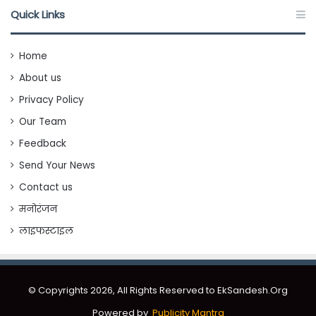
Quick Links
Home
About us
Privacy Policy
Our Team
Feedback
Send Your News
Contact us
मनोरंजन
लाइफस्टाइल
© Copyrights 2026, All Rights Reserved to EkSandesh.Org
Powered by
Publicity Mantra