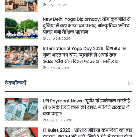
July 11, 2026
New Delhi Yoga Diplomacy: योग कूटनीति से
दुनिया में बढ़ा भारत का प्रभाव, सांस्कृतिक ‘सॉफ्ट
पावर’ बनी वैश्विक पहचान
June 24, 2026
International Yoga Day 2026: विश्व मंच पर
गूंजा भारत का योग, न्यूयॉर्क से शंघाई तक
अंतरराष्ट्रीय योग दिवस पर उमड़ा जनसैलाब
June 24, 2026
टेक्नॉलजी
UPI Payment News : यूपीआई इस्तेमाल करते हैं
तो आपके लिये काम की खबर, जानिये सरकार ने
क्या कहा?
August 8, 2026
IT Rules 2026 : ‘सोशल मीडिया कंपनियों को बड़ा
झटका’, अब 36 घंटे नहीं, सिर्फ 3 घंटे में हटाना होगा