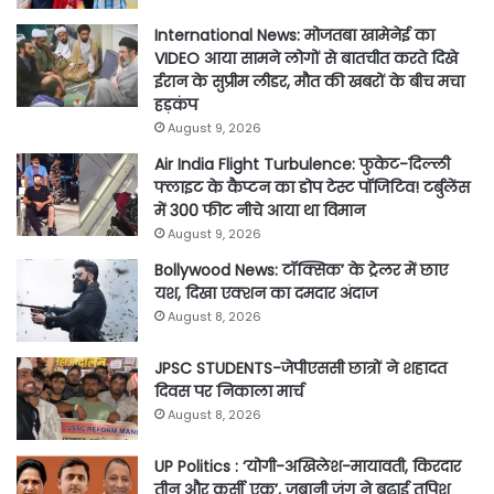
International News: मोजतबा खामेनेई का
VIDEO आया सामने लोगों से बातचीत करते दिखे
ईरान के सुप्रीम लीडर, मौत की खबरों के बीच मचा
हड़कंप
August 9, 2026
Air India Flight Turbulence: फुकेट-दिल्ली
फ्लाइट के कैप्टन का डोप टेस्ट पॉजिटिव! टर्बुलेंस
में 300 फीट नीचे आया था विमान
August 9, 2026
Bollywood News: टॉक्सिक’ के ट्रेलर में छाए
यश, दिखा एक्शन का दमदार अंदाज
August 8, 2026
JPSC STUDENTS-जेपीएससी छात्रों ने शहादत
दिवस पर निकाला मार्च
August 8, 2026
UP Politics : ‘योगी-अखिलेश-मायावती, किरदार
तीन और कुर्सी एक’, जुबानी जंग ने बढ़ाई तपिश