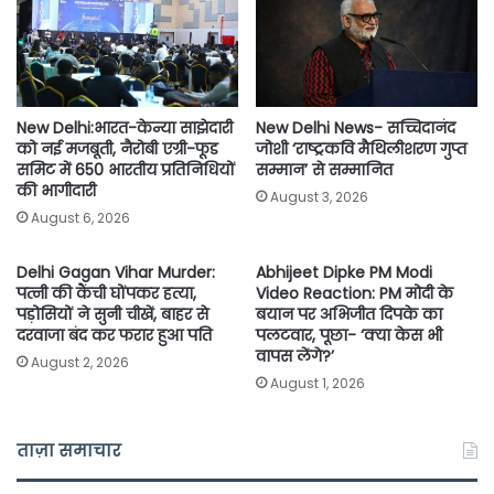
o
r
p
n
k
p
k
New Delhi:भारत-केन्या साझेदारी
New Delhi News- सच्चिदानंद
को नई मजबूती, नैरोबी एग्री-फूड
जोशी ‘राष्ट्रकवि मैथिलीशरण गुप्त
समिट में 650 भारतीय प्रतिनिधियों
सम्मान’ से सम्मानित
की भागीदारी
August 3, 2026
August 6, 2026
Delhi Gagan Vihar Murder:
Abhijeet Dipke PM Modi
पत्नी की कैंची घोंपकर हत्या,
Video Reaction: PM मोदी के
पड़ोसियों ने सुनी चीखें, बाहर से
बयान पर अभिजीत दिपके का
दरवाजा बंद कर फरार हुआ पति
पलटवार, पूछा- ‘क्या केस भी
वापस लेंगे?’
August 2, 2026
August 1, 2026
ताज़ा समाचार