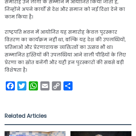
समारोह उन लोगों के सम्मान में आयोजित किया जाता है,
जिन्होंने अपने कार्यों से देश और समाज को नई दिशा देने का
काम किया है।
राष्ट्रपति भवन में आयोजित यह समारोह केवल पुरस्कार
वितरण का कार्यक्रम नहीं था, बल्कि यह देश की उपलब्धियों,
प्रतिभाओं और प्रेरणादायक व्यक्तित्वों का उत्सव भी था।
सम्मानित हस्तियों की उपलब्धियां आने वाली पीढ़ियों के लिए
प्रेरणा का स्रोत बनेंगी और यही इन पुरस्कारों की सबसे बड़ी
विशेषता है।
F
T
W
E
C
S
a
w
h
m
o
h
c
i
a
a
p
a
e
t
t
i
y
r
Related Articles
b
t
s
l
L
e
o
e
A
i