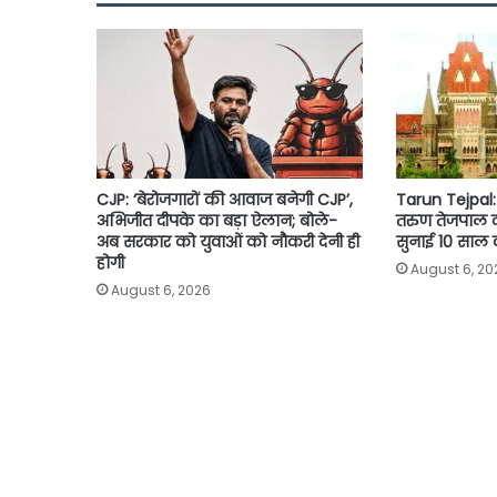
o
r
p
n
k
p
k
CJP: ‘बेरोजगारों की आवाज बनेगी CJP’,
Tarun Tejpal: 1
अभिजीत दीपके का बड़ा ऐलान; बोले-
तरुण तेजपाल दोष
अब सरकार को युवाओं को नौकरी देनी ही
सुनाई 10 साल
होगी
August 6, 20
August 6, 2026