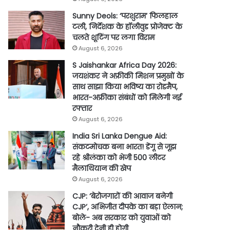
Sunny Deols: ‘परशुराम’ फिलहाल
टली, निर्देशक के हॉलीवुड प्रोजेक्ट के
चलते शूटिंग पर लगा विराम
August 6, 2026
S Jaishankar Africa Day 2026:
जयशंकर ने अफ्रीकी मिशन प्रमुखों के
साथ साझा किया भविष्य का रोडमैप,
भारत-अफ्रीका संबंधों को मिलेगी नई
रफ्तार
August 6, 2026
India Sri Lanka Dengue Aid:
संकटमोचक बना भारत! डेंगू से जूझ
रहे श्रीलंका को भेजी 500 लीटर
मैलाथियान की खेप
August 6, 2026
CJP: ‘बेरोजगारों की आवाज बनेगी
CJP’, अभिजीत दीपके का बड़ा ऐलान;
बोले- अब सरकार को युवाओं को
नौकरी देनी ही होगी