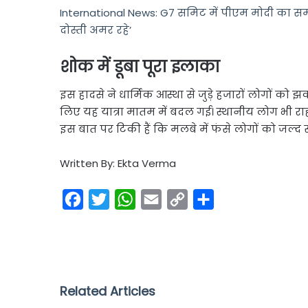
International News: G7 समिट में पीएम मोदी का समावे
दोस्ती अमर रहे’
शोक में डूबा पूरा इलाका
इस हादसे ने धार्मिक आस्था से जुड़े हजारों लोगों को झ
लिए यह यात्रा मातम में बदल गई। स्थानीय लोग भी राह
इस बात पर टिकी हैं कि मलबे में फंसे लोगों को जल्द 
Written By: Ekta Verma
F
T
W
E
C
S
a
w
h
m
o
h
c
i
a
a
p
a
e
t
t
i
y
r
b
t
s
l
L
e
Related Articles
o
e
A
i