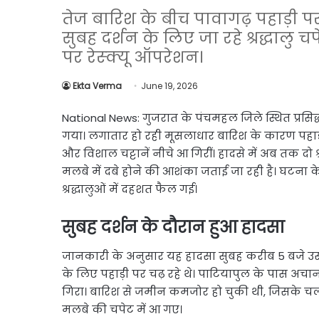
Link
Share
तेज बारिश के बीच पावागढ़ पहाड़ी
सुबह दर्शन के लिए जा रहे श्रद्धालु चप
पर रेस्क्यू ऑपरेशन।
Ekta Verma
June 19, 2026
National News: गुजरात के पंचमहल जिले स्थित प्रसिद्
गया। लगातार हो रही मूसलाधार बारिश के कारण पहाड़ी
और विशाल चट्टानें नीचे आ गिरीं। हादसे में अब तक दो श
मलबे में दबे होने की आशंका जताई जा रही है। घटना क
श्रद्धालुओं में दहशत फैल गई।
सुबह दर्शन के दौरान हुआ हादसा
जानकारी के अनुसार यह हादसा सुबह करीब 5 बजे उस सम
के लिए पहाड़ी पर चढ़ रहे थे। पाटियापुल के पास अच
गिरा। बारिश से जमीन कमजोर हो चुकी थी, जिसके चल
मलबे की चपेट में आ गए।