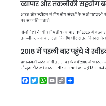
व्यापार और तकनीकी सहयोग बढ़
भारत और स्वीडन ने द्विपक्षीय संबंधों के सभी पहलु
पर सहमति जताई।
दोनों देशों के बीच द्विपक्षीय व्यापार वर्ष 2025 में ब
तकनीक, नवाचार, रक्षा निर्माण और सतत विकास के क्ष
2018 में पहली बार पहुंचे थे स्वी
प्रधानमंत्री नरेंद्र मोदी इससे पहले वर्ष 2018 में ‘भार
मौजूदा दौरे को भारत-स्वीडन संबंधों को नई दिशा देने
F
T
W
E
C
S
a
w
h
m
o
h
c
i
a
a
p
a
e
t
t
i
y
r