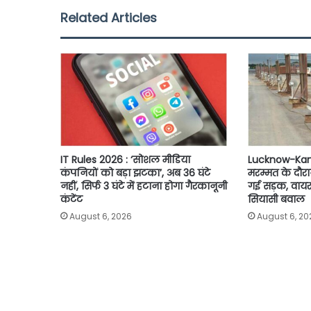
b
t
s
l
L
e
Related Articles
o
e
A
i
o
r
p
n
k
p
k
IT Rules 2026 : ‘सोशल मीडिया
Lucknow-Kan
कंपनियों को बड़ा झटका’, अब 36 घंटे
मरम्मत के दौरा
नहीं, सिर्फ 3 घंटे में हटाना होगा गैरकानूनी
गई सड़क, वायर
कंटेंट
सियासी बवाल
August 6, 2026
August 6, 20