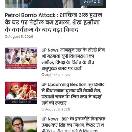
अंतर्राष्ट्रीय
Petrol Bomb Attack : शाकिब अल हसन
के घर पर पेट्रोल बम हमला, शेख हसीना
के कार्यक्रम के बाद बढ़ा विवाद
August 5, 2026
UP News: मानसून सत्र के तीसरे दिन
भी गरमाया यूपी विधानसभा का
माहौल, विपक्ष के विरोध के बीच
अनुपूरक बजट पर चर्चा
August 5, 2026
UP Upcoming Election: मुरादाबाद
में विधानसभा चुनाव की तैयारी तेज,
प्रत्याशी चयन के लिए सपा ने बढ़ाई
सर्वे की रफ्तार
August 5, 2026
UP News : BSP के इकलौते विधायक
उमाशंकर सिंह का निधन, कैंसर से थे
पीड़ित – तीन बार बने थे विधायक