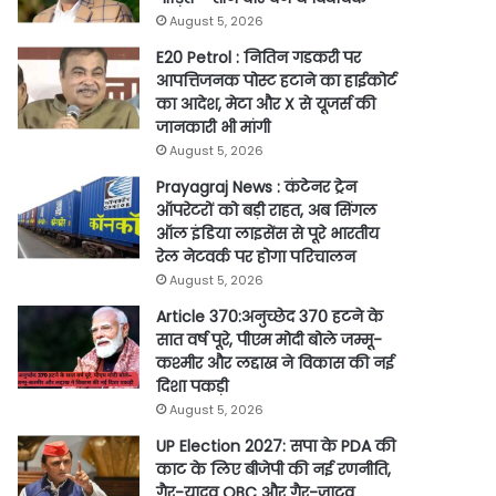
August 5, 2026
E20 Petrol : नितिन गडकरी पर
आपत्तिजनक पोस्ट हटाने का हाईकोर्ट
का आदेश, मेटा और X से यूजर्स की
जानकारी भी मांगी
August 5, 2026
Prayagraj News : कंटेनर ट्रेन
ऑपरेटरों को बड़ी राहत, अब सिंगल
ऑल इंडिया लाइसेंस से पूरे भारतीय
रेल नेटवर्क पर होगा परिचालन
August 5, 2026
Article 370:अनुच्छेद 370 हटने के
सात वर्ष पूरे, पीएम मोदी बोले जम्मू-
कश्मीर और लद्दाख ने विकास की नई
दिशा पकड़ी
August 5, 2026
UP Election 2027: सपा के PDA की
काट के लिए बीजेपी की नई रणनीति,
गैर-यादव OBC और गैर-जाटव