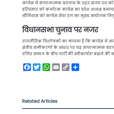
कांग्रेस ने संगठनात्मक बदलाव के तहत संजय दत्त को 
हरिप्रसाद को कर्नाटक कांग्रेस का प्रदेश अध्यक्ष बन
श्रीनिवास को कांग्रेस सेवा दल का मुख्य आयोजक नियु
विधानसभा चुनाव पर नजर
राजनीतिक विश्लेषकों का मानना है कि कांग्रेस ने 
क्षेत्रीय समीकरणों के आधार पर यह संगठनात्मक बदलाव क
दलित समाज के बीच पार्टी की स्वीकार्यता बढ़ाने की को
F
T
W
E
C
S
a
w
h
m
o
h
c
i
a
a
p
a
e
t
t
i
y
r
b
t
s
l
L
e
Related Articles
o
e
A
i
o
r
p
n