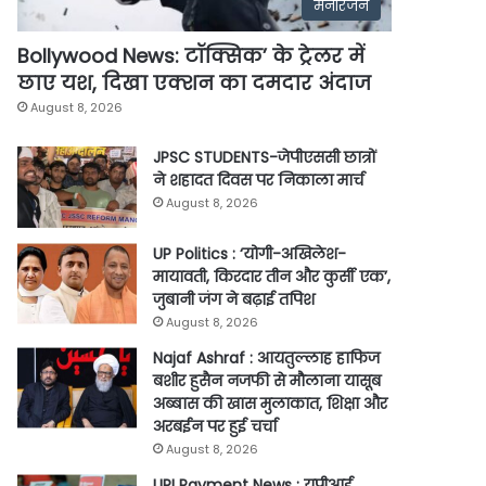
मनोरंजन
Bollywood News: टॉक्सिक’ के ट्रेलर में
छाए यश, दिखा एक्शन का दमदार अंदाज
August 8, 2026
JPSC STUDENTS-जेपीएससी छात्रों
ने शहादत दिवस पर निकाला मार्च
August 8, 2026
UP Politics : ‘योगी-अखिलेश-
मायावती, किरदार तीन और कुर्सी एक’,
जुबानी जंग ने बढ़ाई तपिश
August 8, 2026
Najaf Ashraf : आयतुल्लाह हाफिज
बशीर हुसैन नजफी से मौलाना यासूब
अब्बास की खास मुलाकात, शिक्षा और
अरबईन पर हुई चर्चा
August 8, 2026
UPI Payment News : यूपीआई