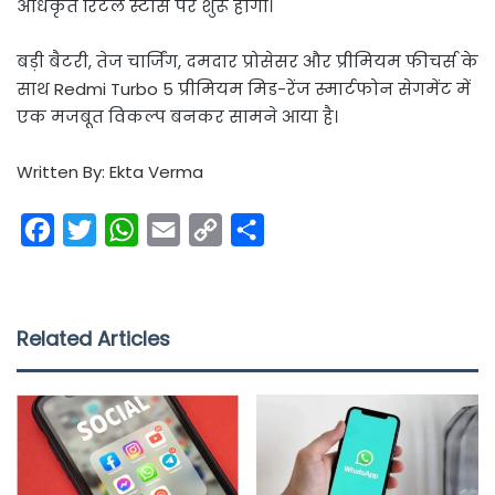
अधिकृत रिटेल स्टोर्स पर शुरू होगी।
बड़ी बैटरी, तेज चार्जिंग, दमदार प्रोसेसर और प्रीमियम फीचर्स के
साथ Redmi Turbo 5 प्रीमियम मिड-रेंज स्मार्टफोन सेगमेंट में
एक मजबूत विकल्प बनकर सामने आया है।
Written By: Ekta Verma
F
T
W
E
C
S
a
w
h
m
o
h
c
i
a
a
p
a
e
t
t
i
y
r
Related Articles
b
t
s
l
L
e
o
e
A
i
o
r
p
n
k
p
k