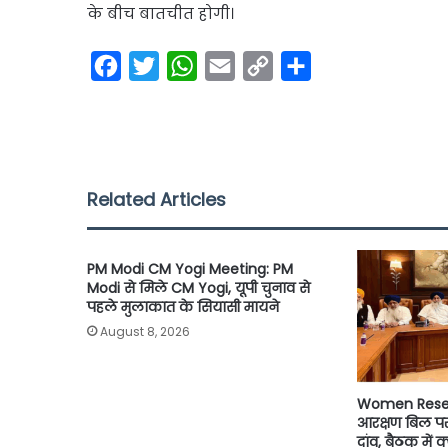
के बीच बातचीत होगी।
F
T
W
E
C
S
a
w
h
m
o
h
c
i
a
a
p
a
e
t
t
i
y
r
b
t
s
l
L
e
Related Articles
o
e
A
i
o
r
p
n
PM Modi CM Yogi Meeting: PM
k
p
k
Modi से मिले CM Yogi, यूपी चुनाव से
पहले मुलाकात के सियासी मायने
August 8, 2026
Women Reserv
आरक्षण बिल प
दांव, बैठक में