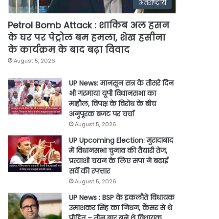
अंतर्राष्ट्रीय
Petrol Bomb Attack : शाकिब अल हसन
के घर पर पेट्रोल बम हमला, शेख हसीना
के कार्यक्रम के बाद बढ़ा विवाद
August 5, 2026
UP News: मानसून सत्र के तीसरे दिन
भी गरमाया यूपी विधानसभा का
माहौल, विपक्ष के विरोध के बीच
अनुपूरक बजट पर चर्चा
August 5, 2026
UP Upcoming Election: मुरादाबाद
में विधानसभा चुनाव की तैयारी तेज,
प्रत्याशी चयन के लिए सपा ने बढ़ाई
सर्वे की रफ्तार
August 5, 2026
UP News : BSP के इकलौते विधायक
उमाशंकर सिंह का निधन, कैंसर से थे
पीड़ित – तीन बार बने थे विधायक