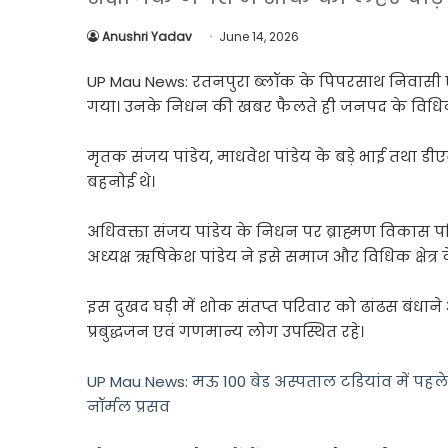
Link
Share
Anushri Yadav
June 14, 2026
UP Mau News: रतनपुरा ब्लॉक के पिपरसाथ निवासी 
गया। उनके निधन की खबर फैलते ही जनपद के विधिक, स
मृतक संजय पांडेय, माधवेश पांडेय के बड़े भाई तथा डीएव
बहनोई थे।
अधिवक्ता संजय पांडेय के निधन पर ब्राह्मण विकास प
अध्यक्ष ऋषिकेश पांडेय ने इसे समाज और विधिक क्षेत्
इस दुखद घड़ी में शोक संतप्त परिवार को ढांढस बंधाने 
प्रबुद्धजन एवं गणमान्य लोग उपस्थित रहे।
UP Mau News: मऊ 100 बेड अस्पताल टडियांव में पहले 
नॉर्मल प्रसव