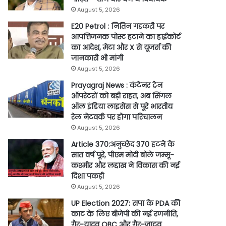
August 5, 2026
E20 Petrol : नितिन गडकरी पर
आपत्तिजनक पोस्ट हटाने का हाईकोर्ट
का आदेश, मेटा और X से यूजर्स की
जानकारी भी मांगी
August 5, 2026
Prayagraj News : कंटेनर ट्रेन
ऑपरेटरों को बड़ी राहत, अब सिंगल
ऑल इंडिया लाइसेंस से पूरे भारतीय
रेल नेटवर्क पर होगा परिचालन
August 5, 2026
Article 370:अनुच्छेद 370 हटने के
सात वर्ष पूरे, पीएम मोदी बोले जम्मू-
कश्मीर और लद्दाख ने विकास की नई
दिशा पकड़ी
August 5, 2026
UP Election 2027: सपा के PDA की
काट के लिए बीजेपी की नई रणनीति,
गैर-यादव OBC और गैर-जाटव