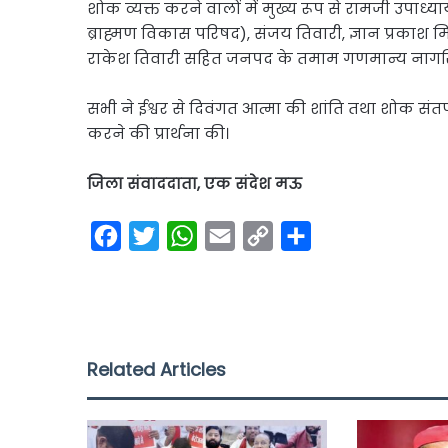
शोक व्यक्त करने वालों में मुख्य रूप से रामजी उपाध्या
ब्राह्मण विकास परिषद), संजय तिवारी, ज्ञान प्रकाश मिश्
राकेश तिवारी सहित जनपद के तमाम गणमान्य नागरिक
सभी ने ईश्वर से दिवंगत आत्मा की शांति तथा शोक सं
करने की प्रार्थना की।
जिला संवाददाता, एक संदेश मऊ
F
T
W
E
C
S
a
w
h
m
o
h
c
i
a
a
p
a
e
t
t
i
y
r
b
t
s
l
L
e
Related Articles
o
e
A
i
o
r
p
n
k
p
k