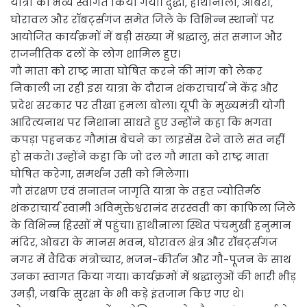
यात्रा का भव्य स्वागत किया गया। दुद्धी, हाथीनाला, ओबरा,
घोरावल और रॉबर्ट्सगंज समेत जिले के विभिन्न स्थानों पर
आयोजित कार्यक्रमों में बड़ी संख्या में श्रद्धालु, संत समाज और
राजनीतिक दलों के लोग शामिल हुए।
गौ माता को राष्ट्र माता घोषित करने की मांग को लेकर
निकाली जा रही इस यात्रा के दौरान शंकराचार्य ने केंद्र और
प्रदेश सरकार पर तीखा हमला बोला। यूपी के मुख्यमंत्री योगी
आदित्यनाथ पर निशाना साधते हुए उन्होंने कहा कि भगवा
कपड़ा पहनकर गौमांस बेचने का लाइसेंस देने वाले संत नहीं
हो सकते। उन्होंने कहा कि जो दल गौ माता को राष्ट्र माता
घोषित करेगा, समर्थन उसी को मिलेगा।
गौ संरक्षण एवं सनातन जागृति यात्रा के तहत ज्योतिर्मठ
शंकराचार्य स्वामी अविमुक्तेश्वरानंद सरस्वती का काफिला जिले
के विभिन्न हिस्सों में पहुंचा। हाथीनाला स्थित पंचमुखी हनुमान
मंदिर, ओबरा के मानस भवन, घोरावल क्षेत्र और रॉबर्ट्सगंज
नगर में वैदिक मंत्रोच्चार, भजन-कीर्तन और गौ-पूजन के साथ
उनका स्वागत किया गया। कार्यक्रमों में श्रद्धालुओं की भारी भीड़
उमड़ी, जबकि सुरक्षा के भी कड़े इंतजाम किए गए थे।