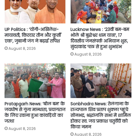
k
p
k
UP Politics : ‘योगी-अखिलेश-
Lucknow News : ’23वीं बम-बम
मायावती, किरदार तीन और कुर्सी
भोले श्री बुद्धेश्वर धाम यात्रा’, 17
एक’, जुबानी जंग ने बढ़ाई तपिश
दिवसीय जनसंपर्क अभियान शुरू,
सुंदरकांड पाठ से हुआ शुभारंभ
August 8, 2026
August 8, 2026
Pratapgarh News: ‘बोल बम’ के
Sonbhadra News: तेलंगाना के
जयघोष से गूंजा मान्धाता, प्रयागराज
राज्यपाल शिव प्रताप शुक्ला पहुंचे
के लिए रवाना हुआ कांवड़ियों का
सोनभद्र, श्रद्धांजलि सभा में शामिल
जत्था
होकर स्व. जय प्रकाश चतुर्वेदी को
किया नमन
August 8, 2026
August 8, 2026