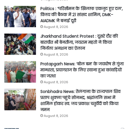
Politics : ‘परिसीमन के खिलाफ एकजुट हुए दल’,
विजय की बैठक में 21 सांसद शामिल, DMK-
AIADMK ने बनाई दूरी
August 8, 2026
Jharkhand Student Protest : दूसरे दौर की
बातचीत भी बेनतीजा, जयराम महतो ने किया
निर्जला अनशन का ऐलान
August 8, 2026
Pratapgarh News: ‘बोल बम’ के जयघोष से गूंजा
मान्धाता, प्रयागराज के लिए रवाना हुआ कांवड़ियों
का जत्था
August 8, 2026
Sonbhadra News: तेलंगाना के राज्यपाल शिव
प्रताप शुक्ला पहुंचे सोनभद्र, श्रद्धांजलि सभा में
शामिल होकर स्व. जय प्रकाश चतुर्वेदी को किया
नमन
August 8, 2026