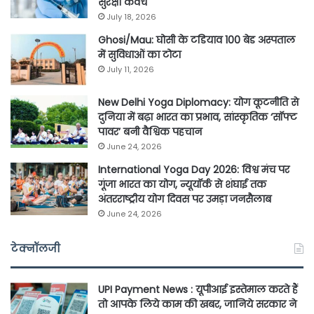
सुरक्षा कवच
July 18, 2026
Ghosi/Mau: घोसी के टडियाव 100 बेड अस्पताल
में सुविधाओं का टोटा
July 11, 2026
New Delhi Yoga Diplomacy: योग कूटनीति से
दुनिया में बढ़ा भारत का प्रभाव, सांस्कृतिक ‘सॉफ्ट
पावर’ बनी वैश्विक पहचान
June 24, 2026
International Yoga Day 2026: विश्व मंच पर
गूंजा भारत का योग, न्यूयॉर्क से शंघाई तक
अंतरराष्ट्रीय योग दिवस पर उमड़ा जनसैलाब
June 24, 2026
टेक्नॉलजी
UPI Payment News : यूपीआई इस्तेमाल करते हैं
तो आपके लिये काम की खबर, जानिये सरकार ने