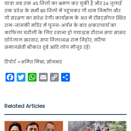
यात्रा अब तक 45 जिलों का भ्रमण कर चुकी है और 24 जुलाई
तक प्रदेश के सभी 80 जिलों में पहुंचकर गौ धाम निर्माण और
गौ संरक्षण का संदेश देगी। कार्यक्रम के अंत में रॉबर्ट्सगंज स्थित
राम-जानकी मंदिर में पूजन-अर्चन के बाद शंकराचार्य का
काफिला चंदौली के लिए रवाना हो गया।इस दौरान सपा सांसद
छोटेलाल खरवार, सपा जिलाध्यक्ष राम निहोर, वरिष्ठ
समाजसेवी श्रीकांत दुबे आदि लोग मौजूद रहें।
रिपोर्ट =अमित मिश्रा, सोनभद्र
F
T
W
E
C
S
a
w
h
m
o
h
c
i
a
a
p
a
e
t
t
i
y
r
Related Articles
b
t
s
l
L
e
o
e
A
i
o
r
p
n