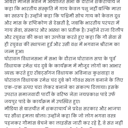
ओबरा मानस भवन में आयोजित सभा के दौरान शंकराचार्य ने
कहा कि भारतीय संस्कृति में गाय केवल पशु नहीं बल्कि माता
का स्वरूप है। उन्होंने कहा कि पश्चिमी सोच गाय को केवल दूध
और मांस के दृष्टिकोण से देखती है, जबकि भारतीय परंपरा में
गाय सेवा, संस्कार और आस्था का प्रतीक है। उन्होंने राजा दिलीप
और रघुवंश की कथा का उल्लेख करते हुए कहा कि गौ सेवा से
ही रघुवंश की स्थापना हुई और उसी वंश में भगवान श्रीराम का
जन्म हुआ।
घोरावल विधानसभा में सभा के दौरान घोरावल सपा के पूर्व
विधायक रमेश चंद दुबे के कार्यक्रम में मौजूद लोगों का आभार
व्यक्त करते हुए रॉबर्ट्सगंज विधायक अविनाश कुशवाहा व
घोरावल विधायक रमेश चंद दुबे को गोवंश स्थल बनाने के लिए
एक-एक रुपए चंदा लेकर बनाने का संकल्प दिलाया। इसके
उपरांत समाजवादी पार्टी के वरिष्ठ नेता जयप्रकाश पांडे उर्फ
जयपुर पांडे के कार्यक्रम में उपस्थित हुए।
मीडिया से बातचीत में शंकराचार्य ने प्रदेश सरकार और भाजपा
पर सीधा हमला बोला। उन्होंने कहा कि जो लोग भगवा वस्त्र
पहनकर गौमांस बेचने का लाइसेंस जारी कर रहे हैं, वे संत नहीं