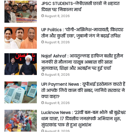
JPSC STUDENTS-जेपीएससी छात्रों ने शहादत
दिवस पर निकाला मार्च
August 8, 2026
UP Politics : ‘योगी-अखिलेश-मायावती, किरदार
तीन और कुर्सी एक’, जुबानी जंग ने बढ़ाई तपिश
August 8, 2026
Najaf Ashraf : आयतुल्लाह हाफिज बशीर हुसैन
नजफी से मौलाना यासूब अब्बास की खास
मुलाकात, शिक्षा और अरबईन पर हुई चर्चा
August 8, 2026
UPI Payment News : यूपीआई इस्तेमाल करते हैं
तो आपके लिये काम की खबर, जानिये सरकार ने
क्या कहा?
August 8, 2026
Lucknow News : ’23वीं बम-बम भोले श्री बुद्धेश्वर
धाम यात्रा’, 17 दिवसीय जनसंपर्क अभियान शुरू,
सुंदरकांड पाठ से हुआ शुभारंभ
August 8, 2026