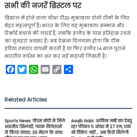
सभी की नजरें ब्रिस्टल पर
ब्रिस्टल में होने वाला चौथा टी20 मुकाबला दोनों टीमों के लिए
बेहद महत्वपूर्ण है। भारत के लिए यह मुकाबला सम्मान और
रिकॉर्ड बचाने की लड़ाई है, जबकि इंग्लैंड के पास इतिहास रचने
का सुनहरा अवसर है। अब देखना दिलचस्प होगा कि टीम
इंडिया दमदार वापसी करती है या फिर इंग्लैंड 14 साल पुराने
भारतीय वर्चस्व का अंत कर नई कहानी लिखती है।
F
T
W
E
C
S
a
w
h
m
o
h
c
i
a
a
p
a
e
t
t
i
y
r
Related Articles
b
t
s
l
L
e
o
e
A
i
Sports News: पीएम मोदी से मिले
Aaqib Nabi: आकिब नबी का डेब्यू
o
r
p
n
भारतीय खिलाड़ी, पदक विजेताओं
रहा फीका! 5 ओवर में 27 रन, एक
से किया संवाद; 39 मेडल के साथ
भी विकेट नहीं… अब कैसे मिलेगी
k
p
k