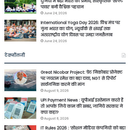
दुनिया में बढ़ा भारत का प्रभाव, सांस्कृतिक ‘सॉफ्ट
पावर’ बनी वैश्विक पहचान
June 24, 2026
International Yoga Day 2026: विश्व मंच पर
गूंजा भारत का योग, न्यूयॉर्क से शंघाई तक
अंतरराष्ट्रीय योग दिवस पर उमड़ा जनसैलाब
June 24, 2026
टेक्नॉलजी
Great Nicobar Project: ग्रेट निकोबार प्रोजेक्ट
पर जयराम रमेश का बड़ा दावा, NGT से रिपोर्ट
सार्वजनिक करने की मांग
August 9, 2026
UPI Payment News : यूपीआई इस्तेमाल करते हैं
तो आपके लिये काम की खबर, जानिये सरकार ने
क्या कहा?
August 8, 2026
IT Rules 2026 : ‘सोशल मीडिया कंपनियों को बड़ा