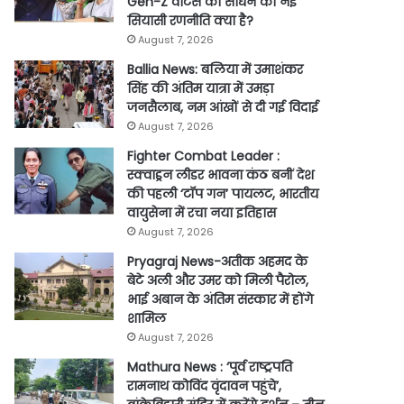
Gen-Z वोटर्स को साधने की नई
सियासी रणनीति क्या है?
August 7, 2026
Ballia News: बलिया में उमाशंकर
सिंह की अंतिम यात्रा में उमड़ा
जनसैलाब, नम आंखों से दी गई विदाई
August 7, 2026
Fighter Combat Leader :
स्क्वाड्रन लीडर भावना कंठ बनीं देश
की पहली ‘टॉप गन’ पायलट, भारतीय
वायुसेना में रचा नया इतिहास
August 7, 2026
Pryagraj News-अतीक अहमद के
बेटे अली और उमर को मिली पैरोल,
भाई अबान के अंतिम संस्कार में होंगे
शामिल
August 7, 2026
Mathura News : ‘पूर्व राष्ट्रपति
रामनाथ कोविंद वृंदावन पहुंचे’,