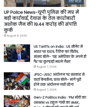
उत्तर प्रदेश
UP Police News-यूपी पुलिस की मप्र में
बड़ी कार्रवाई, देवास के तेल कारोबारी
अशोक जैन की 19.44 करोड़ की संपत्ति
कुर्क
August 8, 2026
US Tariffs on India : US सीनेट में
भारत पर 100% टैरिफ का विरोध,
सांसद बोले- ‘यह अमेरिका के अपने ही
पैर पर कुल्हाड़ी मारने जैसा’
August 7, 2026
JPSC-JSSC आंदोलन पर सरकार से
वार्ता बेनतीजा, छात्र बोले- मांगें पूरी
होने तक आंदोलन जारी रहेगा
August 7, 2026
Gen-Z Politics India : ‘PM मोदी का
GRWM vs राहुल गांधी का AMA’,