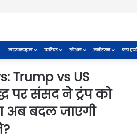
लाइफस्टाइल
करियर
स्पेशल
मनोरंजन
जरा हट
s: Trump vs US
ध पर संसद ने ट्रंप को
्या अब बदल जाएगी
ि?