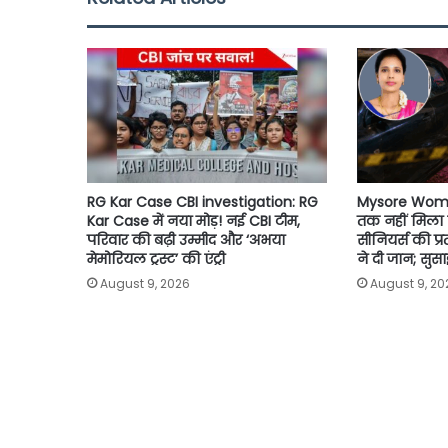
o
e
A
i
o
r
p
n
k
p
k
RG Kar Case CBI investigation: RG
Mysore Woman
Kar Case में नया मोड़! नई CBI टीम,
तक नहीं मिला
परिवार की बढ़ी उम्मीद और ‘अभया
सीनियर्स की प्
मेमोरियल ट्रस्ट’ की एंट्री
ने दी जान; सुस
August 9, 2026
August 9, 20