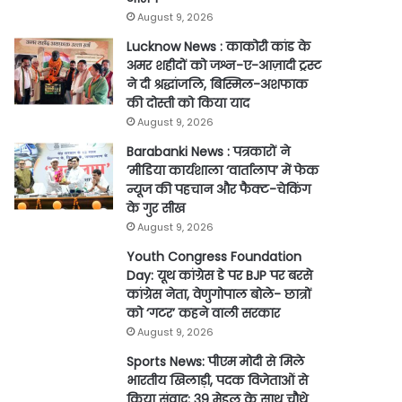
August 9, 2026
Lucknow News : काकोरी कांड के
अमर शहीदों को जश्न-ए-आज़ादी ट्रस्ट
ने दी श्रद्धांजलि, बिस्मिल-अशफाक
की दोस्ती को किया याद
August 9, 2026
Barabanki News : पत्रकारों ने
‘मीडिया कार्यशाला ‘वार्तालाप’ में फेक
न्यूज की पहचान और फैक्ट-चेकिंग
के गुर सीख
August 9, 2026
Youth Congress Foundation
Day: यूथ कांग्रेस डे पर BJP पर बरसे
कांग्रेस नेता, वेणुगोपाल बोले- छात्रों
को ‘गटर’ कहने वाली सरकार
August 9, 2026
Sports News: पीएम मोदी से मिले
भारतीय खिलाड़ी, पदक विजेताओं से
किया संवाद; 39 मेडल के साथ चौथे