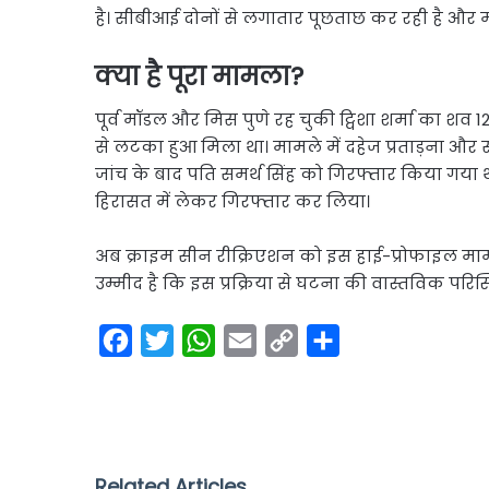
है। सीबीआई दोनों से लगातार पूछताछ कर रही है और मा
क्या है पूरा मामला?
पूर्व मॉडल और मिस पुणे रह चुकी ट्विशा शर्मा का श
से लटका हुआ मिला था। मामले में दहेज प्रताड़ना और सं
जांच के बाद पति समर्थ सिंह को गिरफ्तार किया गया 
हिरासत में लेकर गिरफ्तार कर लिया।
अब क्राइम सीन रीक्रिएशन को इस हाई-प्रोफाइल मामल
उम्मीद है कि इस प्रक्रिया से घटना की वास्तविक परि
F
T
W
E
C
S
a
w
h
m
o
h
c
i
a
a
p
a
e
t
t
i
y
r
b
t
s
l
L
e
Related Articles