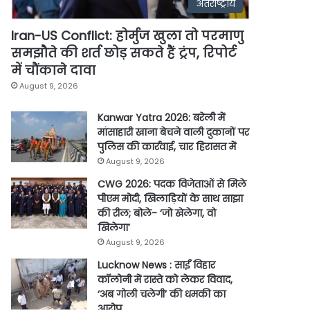
अंतर्राष्ट्रीय
Iran-US Conflict: होर्मुज खुला तो परमाणु
समझौते की शर्त छोड़ सकते हैं ट्रंप, रिपोर्ट
में चौंकाने दावा
August 9, 2026
Kanwar Yatra 2026: बरेली में
मांसाहारी खाना बेचने वाली दुकानों पर
पुलिस की कार्रवाई, चार हिरासत में
August 9, 2026
CWG 2026: पदक विजेताओं से मिले
पीएम मोदी, खिलाड़ियों के साथ साझा
की रील; बोले- ‘जो खेलेगा, वो
खिलेगा’
August 9, 2026
Lucknow News : साईं विहार
कॉलोनी में रास्ते को लेकर विवाद,
‘अब गोली चलेगी’ की धमकी का
आरोप