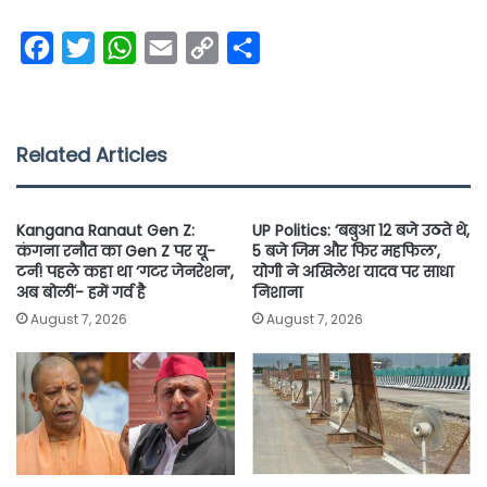
F
T
W
E
C
S
a
w
h
m
o
h
c
i
a
a
p
a
e
t
t
i
y
r
Related Articles
b
t
s
l
L
e
o
e
A
i
Kangana Ranaut Gen Z:
UP Politics: ‘बबुआ 12 बजे उठते थे,
o
r
p
n
कंगना रनौत का Gen Z पर यू-
5 बजे जिम और फिर महफिल’,
टर्न! पहले कहा था ‘गटर जेनरेशन’,
योगी ने अखिलेश यादव पर साधा
k
p
k
अब बोलीं- हमें गर्व है
निशाना
August 7, 2026
August 7, 2026