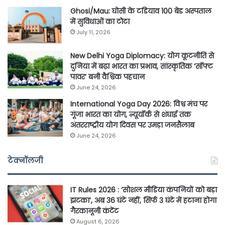
Ghosi/Mau: घोसी के टडियाव 100 बेड अस्पताल
में सुविधाओं का टोटा
July 11, 2026
New Delhi Yoga Diplomacy: योग कूटनीति से
दुनिया में बढ़ा भारत का प्रभाव, सांस्कृतिक ‘सॉफ्ट
पावर’ बनी वैश्विक पहचान
June 24, 2026
International Yoga Day 2026: विश्व मंच पर
गूंजा भारत का योग, न्यूयॉर्क से शंघाई तक
अंतरराष्ट्रीय योग दिवस पर उमड़ा जनसैलाब
June 24, 2026
टेक्नॉलजी
IT Rules 2026 : ‘सोशल मीडिया कंपनियों को बड़ा
झटका’, अब 36 घंटे नहीं, सिर्फ 3 घंटे में हटाना होगा
गैरकानूनी कंटेंट
August 6, 2026