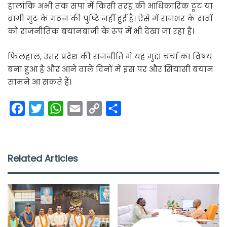
हालांकि अभी तक सपा में किसी तरह की आधिकारिक टूट या
बागी गुट के गठन की पुष्टि नहीं हुई है। ऐसे में राजभर के दावों
को राजनीतिक बयानबाजी के रूप में भी देखा जा रहा है।
फिलहाल, उत्तर प्रदेश की राजनीति में यह मुद्दा चर्चा का विषय
बना हुआ है और आने वाले दिनों में इस पर और सियासी बयान
सामने आ सकते हैं।
F
T
W
E
C
S
a
w
h
m
o
h
c
i
a
a
p
a
e
t
t
i
y
r
Related Articles
b
t
s
l
L
e
o
e
A
i
o
r
p
n
k
p
k