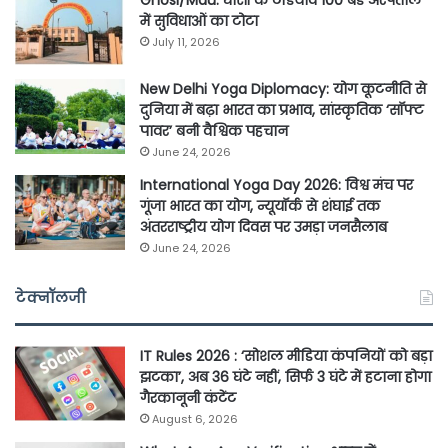
Ghosi/Mau: घोसी के टडियाव 100 बेड अस्पताल
में सुविधाओं का टोटा
July 11, 2026
New Delhi Yoga Diplomacy: योग कूटनीति से
दुनिया में बढ़ा भारत का प्रभाव, सांस्कृतिक ‘सॉफ्ट
पावर’ बनी वैश्विक पहचान
June 24, 2026
International Yoga Day 2026: विश्व मंच पर
गूंजा भारत का योग, न्यूयॉर्क से शंघाई तक
अंतरराष्ट्रीय योग दिवस पर उमड़ा जनसैलाब
June 24, 2026
टेक्नॉलजी
IT Rules 2026 : ‘सोशल मीडिया कंपनियों को बड़ा
झटका’, अब 36 घंटे नहीं, सिर्फ 3 घंटे में हटाना होगा
गैरकानूनी कंटेंट
August 6, 2026