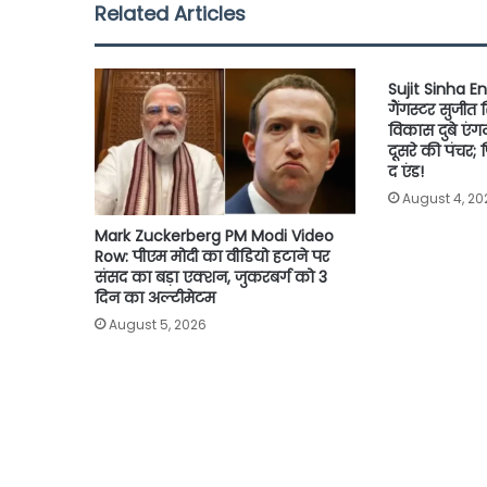
Related Articles
o
e
A
i
o
r
p
n
Sujit Sinha E
k
p
k
गैंगस्टर सुजीत 
विकास दुबे एंग
दूसरे की पंचर
द एंड!
August 4, 20
Mark Zuckerberg PM Modi Video
Row: पीएम मोदी का वीडियो हटाने पर
संसद का बड़ा एक्शन, जुकरबर्ग को 3
दिन का अल्टीमेटम
August 5, 2026