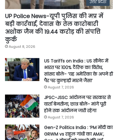
उत्तर प्रदेश
UP Police News-यूपी पुलिस की मप्र में
बड़ी कार्रवाई, देवास के तेल कारोबारी
अशोक जैन की 19.44 करोड़ की संपत्ति
कुर्क
August 8, 2026
US Tariffs on India : US सीनेट में
भारत पर 100% टैरिफ का विरोध,
सांसद बोले- ‘यह अमेरिका के अपने ही
पैर पर कुल्हाड़ी मारने जैसा’
August 7, 2026
JPSC-JSSC आंदोलन पर सरकार से
वार्ता बेनतीजा, छात्र बोले- मांगें पूरी
होने तक आंदोलन जारी रहेगा
August 7, 2026
Gen-Z Politics India : ‘PM मोदी का
GRWM vs राहुल गांधी का AMA’,