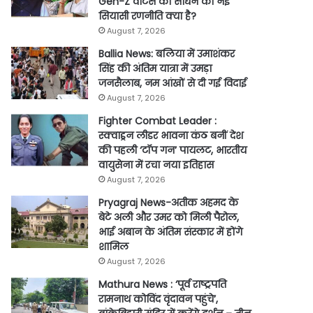
Gen-Z वोटर्स को साधने की नई
सियासी रणनीति क्या है?
August 7, 2026
Ballia News: बलिया में उमाशंकर
सिंह की अंतिम यात्रा में उमड़ा
जनसैलाब, नम आंखों से दी गई विदाई
August 7, 2026
Fighter Combat Leader :
स्क्वाड्रन लीडर भावना कंठ बनीं देश
की पहली ‘टॉप गन’ पायलट, भारतीय
वायुसेना में रचा नया इतिहास
August 7, 2026
Pryagraj News-अतीक अहमद के
बेटे अली और उमर को मिली पैरोल,
भाई अबान के अंतिम संस्कार में होंगे
शामिल
August 7, 2026
Mathura News : ‘पूर्व राष्ट्रपति
रामनाथ कोविंद वृंदावन पहुंचे’,