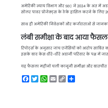
अमेरिकी न्याय विभाग और SEC ने 2024 के अंत में 
सोलर पावर प्रोजेक्ट्स के ठेके हासिल करने के लिए
साथ ही अमेरिकी निवेशकों और कर्जदाताओं से जानका
लंबी समीक्षा के बाद आया फैसल
रिपोर्ट्स के अनुसार जांच एजेंसियों को आरोप साबित क
इसके बाद केस धीरे-धीरे अडानी परिवार के पक्ष में जा
यह फैसला महीनों चली कानूनी समीक्षा और बातचीत 
F
T
W
E
C
S
a
w
h
m
o
h
c
i
a
a
p
a
e
t
t
i
y
r
b
t
s
l
L
e