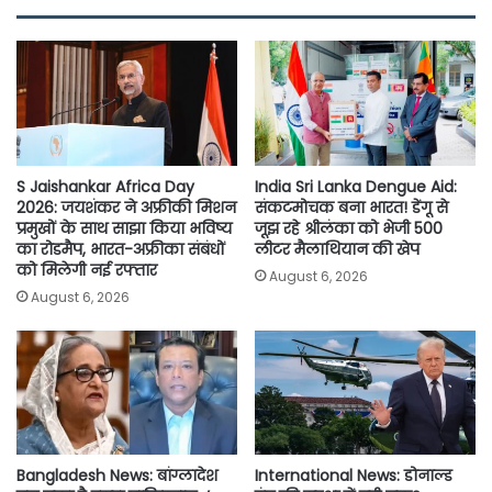
b
t
s
l
L
e
o
e
A
i
o
r
p
n
k
p
k
S Jaishankar Africa Day
India Sri Lanka Dengue Aid:
2026: जयशंकर ने अफ्रीकी मिशन
संकटमोचक बना भारत! डेंगू से
प्रमुखों के साथ साझा किया भविष्य
जूझ रहे श्रीलंका को भेजी 500
का रोडमैप, भारत-अफ्रीका संबंधों
लीटर मैलाथियान की खेप
को मिलेगी नई रफ्तार
August 6, 2026
August 6, 2026
Bangladesh News: बांग्लादेश
International News: डोनाल्ड