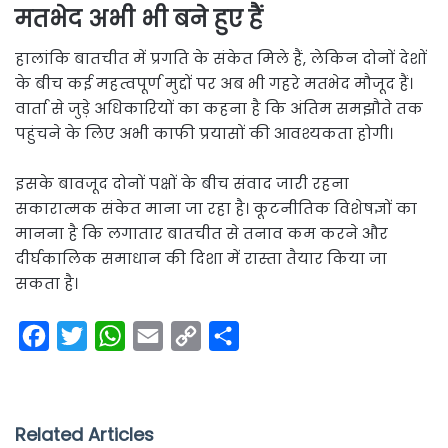
मतभेद अभी भी बने हुए हैं
हालांकि बातचीत में प्रगति के संकेत मिले हैं, लेकिन दोनों देशों
के बीच कई महत्वपूर्ण मुद्दों पर अब भी गहरे मतभेद मौजूद हैं।
वार्ता से जुड़े अधिकारियों का कहना है कि अंतिम समझौते तक
पहुंचने के लिए अभी काफी प्रयासों की आवश्यकता होगी।
इसके बावजूद दोनों पक्षों के बीच संवाद जारी रहना
सकारात्मक संकेत माना जा रहा है। कूटनीतिक विशेषज्ञों का
मानना है कि लगातार बातचीत से तनाव कम करने और
दीर्घकालिक समाधान की दिशा में रास्ता तैयार किया जा
सकता है।
F
T
W
E
C
S
a
w
h
m
o
h
c
i
a
a
p
a
e
t
t
i
y
r
Related Articles