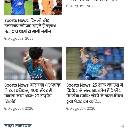
k
p
k
August 8, 2026
Sports News: दिल्ली छोड़
उत्तराखंड लौटना चाहते हैं ऋषभ
पंत, CM धामी से मांगी जमीन
August 8, 2026
Sports News: मोहम्मद अशफाक
Sports News: 25 साल की उम्र में
ने रचा इतिहास, 400 मीटर में
क्रिकेट से संन्यास, कौन हैं इंग्लैंड
बनाया नया अंडर-20 राष्ट्रीय
के जॉन टर्नर? चोटों ने खत्म किया
रिकॉर्ड
युवा पेसर का करियर
August 7, 2026
August 7, 2026
ताज़ा समाचार