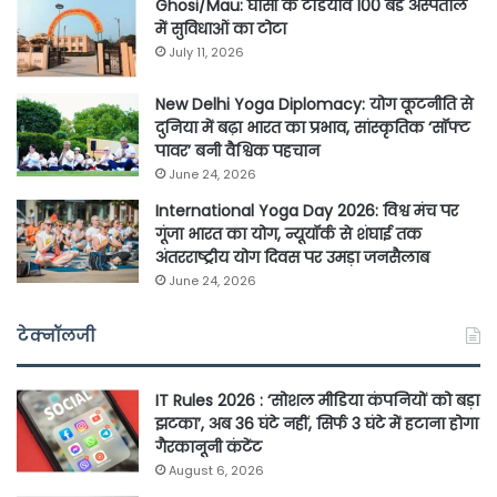
Ghosi/Mau: घोसी के टडियाव 100 बेड अस्पताल
में सुविधाओं का टोटा
July 11, 2026
New Delhi Yoga Diplomacy: योग कूटनीति से
दुनिया में बढ़ा भारत का प्रभाव, सांस्कृतिक ‘सॉफ्ट
पावर’ बनी वैश्विक पहचान
June 24, 2026
International Yoga Day 2026: विश्व मंच पर
गूंजा भारत का योग, न्यूयॉर्क से शंघाई तक
अंतरराष्ट्रीय योग दिवस पर उमड़ा जनसैलाब
June 24, 2026
टेक्नॉलजी
IT Rules 2026 : ‘सोशल मीडिया कंपनियों को बड़ा
झटका’, अब 36 घंटे नहीं, सिर्फ 3 घंटे में हटाना होगा
गैरकानूनी कंटेंट
August 6, 2026