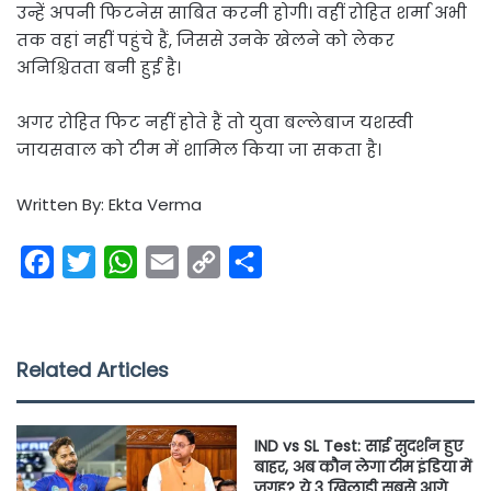
उन्हें अपनी फिटनेस साबित करनी होगी। वहीं रोहित शर्मा अभी
तक वहां नहीं पहुंचे हैं, जिससे उनके खेलने को लेकर
अनिश्चितता बनी हुई है।
अगर रोहित फिट नहीं होते हैं तो युवा बल्लेबाज यशस्वी
जायसवाल को टीम में शामिल किया जा सकता है।
Written By: Ekta Verma
F
T
W
E
C
S
a
w
h
m
o
h
c
i
a
a
p
a
e
t
t
i
y
r
Related Articles
b
t
s
l
L
e
o
e
A
i
IND vs SL Test: साई सुदर्शन हुए
o
r
p
n
बाहर, अब कौन लेगा टीम इंडिया में
जगह? ये 3 खिलाड़ी सबसे आगे