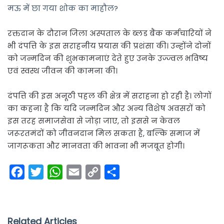
मऊ में छा गया शोक का माहौल?
रक्तदान के दौरान जिला अस्पताल के ब्लड बैंक कर्मचारियों ने
भी दंपत्ति के इस सराहनीय प्रयास की प्रशंसा की। उन्होंने दोनों
को जन्मदिन की शुभकामनाएं देते हुए उनके उज्ज्वल भविष्य
एवं स्वस्थ जीवन की कामना की।
दंपत्ति की इस अनूठी पहल की क्षेत्र में सराहना हो रही है। लोगों
का कहना है कि यदि जन्मदिन और अन्य विशेष अवसरों को
इस तरह समाजसेवा से जोड़ा जाए, तो इससे न केवल
जरूरतमंदों को जीवनदान मिल सकता है, बल्कि समाज में
जागरूकता और मानवता की भावना भी मजबूत होगी।
F
T
W
E
C
S
a
w
h
m
o
h
c
i
a
a
p
a
e
t
t
i
y
r
Related Articles