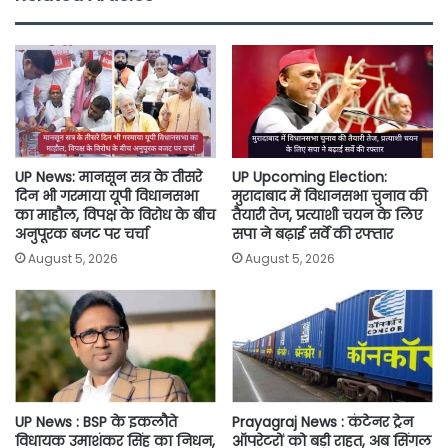
b
t
s
l
L
e
o
e
A
i
o
r
p
n
k
p
k
UP News: मानसून सत्र के तीसरे
UP Upcoming Election:
दिन भी गरमाया यूपी विधानसभा
मुरादाबाद में विधानसभा चुनाव की
का माहौल, विपक्ष के विरोध के बीच
तैयारी तेज, प्रत्याशी चयन के लिए
अनुपूरक बजट पर चर्चा
सपा ने बढ़ाई सर्वे की रफ्तार
August 5, 2026
August 5, 2026
UP News : BSP के इकलौते
Prayagraj News : कंटेनर ट्रेन
विधायक उमाशंकर सिंह का निधन,
ऑपरेटरों को बड़ी राहत, अब सिंगल