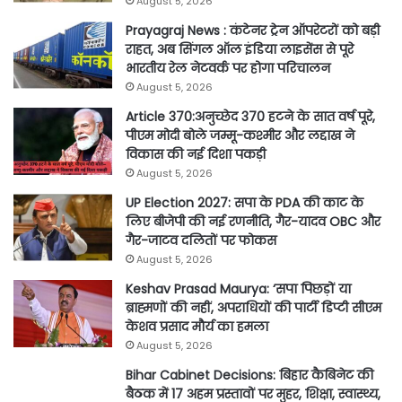
August 5, 2026
Prayagraj News : कंटेनर ट्रेन ऑपरेटरों को बड़ी
राहत, अब सिंगल ऑल इंडिया लाइसेंस से पूरे
भारतीय रेल नेटवर्क पर होगा परिचालन
August 5, 2026
Article 370:अनुच्छेद 370 हटने के सात वर्ष पूरे,
पीएम मोदी बोले जम्मू-कश्मीर और लद्दाख ने
विकास की नई दिशा पकड़ी
August 5, 2026
UP Election 2027: सपा के PDA की काट के
लिए बीजेपी की नई रणनीति, गैर-यादव OBC और
गैर-जाटव दलितों पर फोकस
August 5, 2026
Keshav Prasad Maurya: ‘सपा पिछड़ों या
ब्राह्मणों की नहीं, अपराधियों की पार्टी डिप्टी सीएम
केशव प्रसाद मौर्य का हमला
August 5, 2026
Bihar Cabinet Decisions: बिहार कैबिनेट की
बैठक में 17 अहम प्रस्तावों पर मुहर, शिक्षा, स्वास्थ्य,