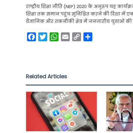
राष्ट्रीय शिक्षा नीति (NEP) 2020 के अनुरूप यह कार्यक्
शिक्षा तक समान पहुंच सुनिश्चित करने की दिशा में एक
वैज्ञानिक और तकनीकी क्षेत्र में जनजातीय युवाओं की भ
F
T
W
E
C
S
a
w
h
m
o
h
c
i
a
a
p
a
e
t
t
i
y
r
b
t
s
l
L
e
Related Articles
o
e
A
i
o
r
p
n
k
p
k