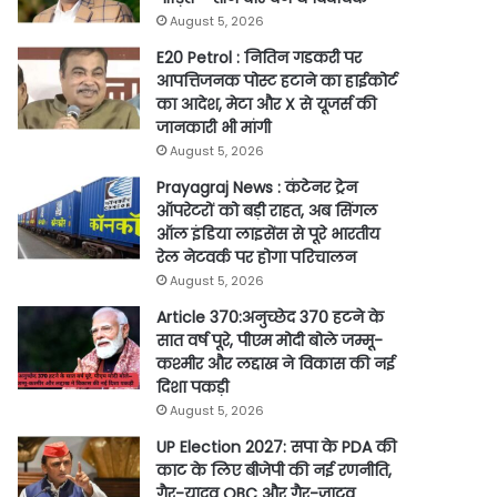
August 5, 2026
E20 Petrol : नितिन गडकरी पर
आपत्तिजनक पोस्ट हटाने का हाईकोर्ट
का आदेश, मेटा और X से यूजर्स की
जानकारी भी मांगी
August 5, 2026
Prayagraj News : कंटेनर ट्रेन
ऑपरेटरों को बड़ी राहत, अब सिंगल
ऑल इंडिया लाइसेंस से पूरे भारतीय
रेल नेटवर्क पर होगा परिचालन
August 5, 2026
Article 370:अनुच्छेद 370 हटने के
सात वर्ष पूरे, पीएम मोदी बोले जम्मू-
कश्मीर और लद्दाख ने विकास की नई
दिशा पकड़ी
August 5, 2026
UP Election 2027: सपा के PDA की
काट के लिए बीजेपी की नई रणनीति,
गैर-यादव OBC और गैर-जाटव