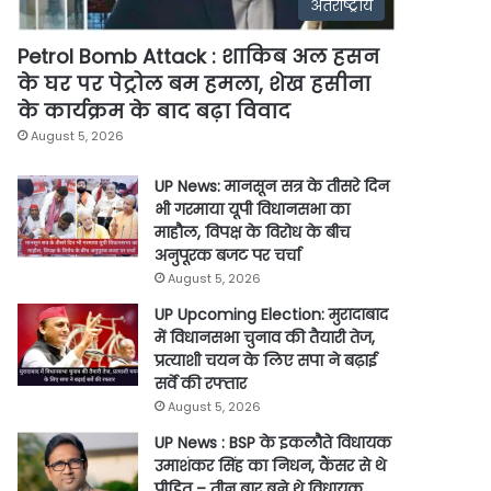
अंतर्राष्ट्रीय
Petrol Bomb Attack : शाकिब अल हसन
के घर पर पेट्रोल बम हमला, शेख हसीना
के कार्यक्रम के बाद बढ़ा विवाद
August 5, 2026
UP News: मानसून सत्र के तीसरे दिन
भी गरमाया यूपी विधानसभा का
माहौल, विपक्ष के विरोध के बीच
अनुपूरक बजट पर चर्चा
August 5, 2026
UP Upcoming Election: मुरादाबाद
में विधानसभा चुनाव की तैयारी तेज,
प्रत्याशी चयन के लिए सपा ने बढ़ाई
सर्वे की रफ्तार
August 5, 2026
UP News : BSP के इकलौते विधायक
उमाशंकर सिंह का निधन, कैंसर से थे
पीड़ित – तीन बार बने थे विधायक