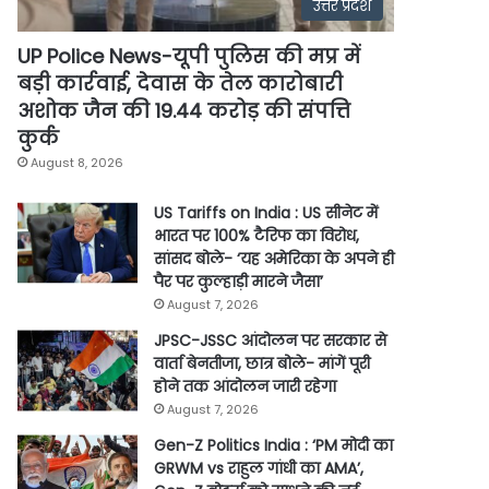
उत्तर प्रदेश
UP Police News-यूपी पुलिस की मप्र में
बड़ी कार्रवाई, देवास के तेल कारोबारी
अशोक जैन की 19.44 करोड़ की संपत्ति
कुर्क
August 8, 2026
US Tariffs on India : US सीनेट में
भारत पर 100% टैरिफ का विरोध,
सांसद बोले- ‘यह अमेरिका के अपने ही
पैर पर कुल्हाड़ी मारने जैसा’
August 7, 2026
JPSC-JSSC आंदोलन पर सरकार से
वार्ता बेनतीजा, छात्र बोले- मांगें पूरी
होने तक आंदोलन जारी रहेगा
August 7, 2026
Gen-Z Politics India : ‘PM मोदी का
GRWM vs राहुल गांधी का AMA’,