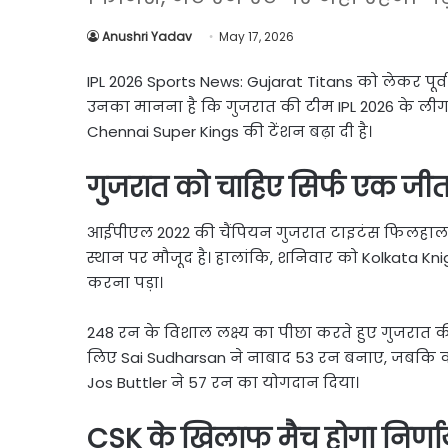
Link
Share
Anushri Yadav
May 17, 2026
IPL 2026 Sports News: Gujarat Titans
को लेकर पूर्
उनका मानना है कि गुजरात की टीम IPL 2026 के लीग स
Chennai Super Kings
की टेंशन बढ़ा दी है।
गुजरात को चाहिए सिर्फ एक जी
आईपीएल 2022 की चैंपियन गुजरात टाइटंस फिलहाल 13 मै
स्थान पर मौजूद है। हालांकि, शनिवार को
Kolkata Kni
करना पड़ा।
248 रन के विशाल लक्ष्य का पीछा करते हुए गुजरात क
लिए
Sai Sudharsan
ने नाबाद 53 रन बनाए, जबकि 
Jos Buttler
ने 57 रन का योगदान दिया।
CSK के खिलाफ मैच होगा निर्ण