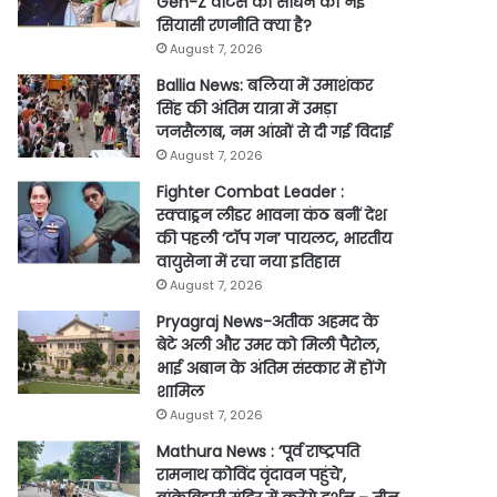
Gen-Z वोटर्स को साधने की नई
सियासी रणनीति क्या है?
August 7, 2026
Ballia News: बलिया में उमाशंकर
सिंह की अंतिम यात्रा में उमड़ा
जनसैलाब, नम आंखों से दी गई विदाई
August 7, 2026
Fighter Combat Leader :
स्क्वाड्रन लीडर भावना कंठ बनीं देश
की पहली ‘टॉप गन’ पायलट, भारतीय
वायुसेना में रचा नया इतिहास
August 7, 2026
Pryagraj News-अतीक अहमद के
बेटे अली और उमर को मिली पैरोल,
भाई अबान के अंतिम संस्कार में होंगे
शामिल
August 7, 2026
Mathura News : ‘पूर्व राष्ट्रपति
रामनाथ कोविंद वृंदावन पहुंचे’,