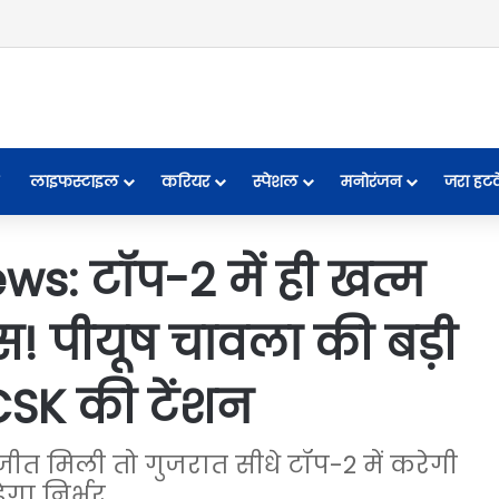
लाइफस्टाइल
करियर
स्पेशल
मनोरंजन
जरा हट
ws: टॉप-2 में ही खत्म
स! पीयूष चावला की बड़ी
CSK की टेंशन
 जीत मिली तो गुजरात सीधे टॉप-2 में करेगी
ेगा निर्भर