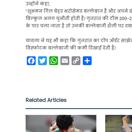
उन्होंने कहा,
“शुभमन गिल बेहद भरोसेमंद बल्लेबाज हैं और अपने ख
बिल्कुल अलग चुनौती होती है। गुजरात की टीम 200-2
के पार चला जाता है तो उनकी बल्लेबाजी शैली पर दबाव
चावला ने यह भी कहा कि गुजरात का टॉप ऑर्डर साझेद
विस्फोटक बल्लेबाजी की कमी दिखाई देती है।
F
T
W
E
C
S
a
w
h
m
o
h
c
i
a
a
p
a
e
t
t
i
y
r
b
t
s
l
L
e
Related Articles
o
e
A
i
o
r
p
n
k
p
k