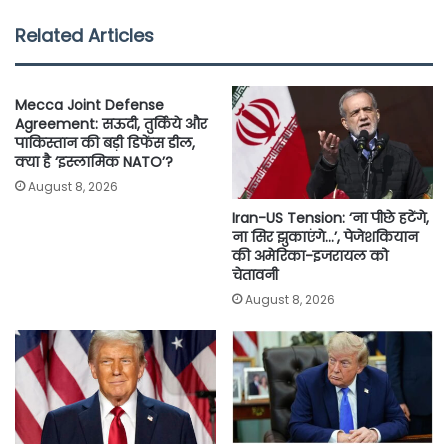
e
t
t
i
y
r
Related Articles
b
t
s
l
L
e
o
e
A
i
Mecca Joint Defense
o
r
p
n
Agreement: सऊदी, तुर्किये और
पाकिस्तान की बड़ी डिफेंस डील,
k
p
k
क्या है ‘इस्लामिक NATO’?
August 8, 2026
Iran-US Tension: ‘ना पीछे हटेंगे,
ना सिर झुकाएंगे…’, पेजेशकियान
की अमेरिका-इजरायल को
चेतावनी
August 8, 2026