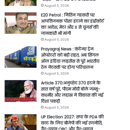
August 5, 2026
E20 Petrol : नितिन गडकरी पर
आपत्तिजनक पोस्ट हटाने का हाईकोर्ट
का आदेश, मेटा और X से यूजर्स की
जानकारी भी मांगी
August 5, 2026
Prayagraj News : कंटेनर ट्रेन
ऑपरेटरों को बड़ी राहत, अब सिंगल
ऑल इंडिया लाइसेंस से पूरे भारतीय
रेल नेटवर्क पर होगा परिचालन
August 5, 2026
Article 370:अनुच्छेद 370 हटने के
सात वर्ष पूरे, पीएम मोदी बोले जम्मू-
कश्मीर और लद्दाख ने विकास की नई
दिशा पकड़ी
August 5, 2026
UP Election 2027: सपा के PDA की
काट के लिए बीजेपी की नई रणनीति,
गैर-यादव OBC और गैर-जाटव