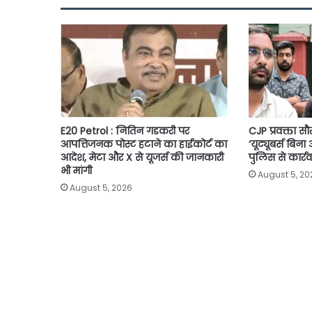
o
r
p
n
k
p
k
E20 Petrol : नितिन गडकरी पर
CJP प्रवक्ता स
आपत्तिजनक पोस्ट हटाने का हाईकोर्ट का
‘यूट्यूबर्स बिना
आदेश, मेटा और X से यूजर्स की जानकारी
पुलिस से कार्र
भी मांगी
August 5, 20
August 5, 2026