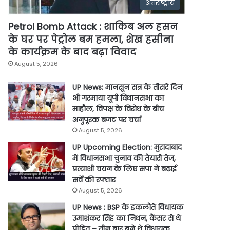
अंतर्राष्ट्रीय
Petrol Bomb Attack : शाकिब अल हसन
के घर पर पेट्रोल बम हमला, शेख हसीना
के कार्यक्रम के बाद बढ़ा विवाद
August 5, 2026
UP News: मानसून सत्र के तीसरे दिन
भी गरमाया यूपी विधानसभा का
माहौल, विपक्ष के विरोध के बीच
अनुपूरक बजट पर चर्चा
August 5, 2026
UP Upcoming Election: मुरादाबाद
में विधानसभा चुनाव की तैयारी तेज,
प्रत्याशी चयन के लिए सपा ने बढ़ाई
सर्वे की रफ्तार
August 5, 2026
UP News : BSP के इकलौते विधायक
उमाशंकर सिंह का निधन, कैंसर से थे
पीड़ित – तीन बार बने थे विधायक