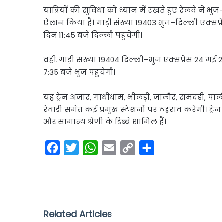
यात्रियों की सुविधा को ध्यान में रखते हुए रेलवे ने भ
ऐलान किया है। गाड़ी संख्या 19403 भुज–दिल्ली एक्सप्
दिन 11:45 बजे दिल्ली पहुंचेगी।
वहीं, गाड़ी संख्या 19404 दिल्ली–भुज एक्सप्रेस 24 
7:35 बजे भुज पहुंचेगी।
यह ट्रेन अंजार, गांधीधाम, भीलड़ी, जालौर, समदड़ी, प
रेवाड़ी समेत कई प्रमुख स्टेशनों पर ठहराव करेगी। ट्र
और सामान्य श्रेणी के डिब्बे शामिल हैं।
F
T
W
E
C
S
a
w
h
m
o
h
c
i
a
a
p
a
e
t
t
i
y
r
b
t
s
l
L
e
Related Articles
o
e
A
i