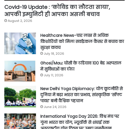
Covid-19 Update : ‘कोविड का लौटता साया’,
आपकी इम्युनिटी ही आपका असली बचाव
August 2, 2026
Healthcare News-चार लाख से अधिक
किशोरियों को मिला सर्वाइकल कैंसर से बचाव का
सुरक्षा कवच
July 18, 2026
Ghosi/Mau: घोसी के टडियाव 100 बेड अस्पताल
में सुविधाओं का टोटा
July 11, 2026
New Delhi Yoga Diplomacy: योग कूटनीति से
दुनिया में बढ़ा भारत का प्रभाव, सांस्कृतिक ‘सॉफ्ट
पावर’ बनी वैश्विक पहचान
June 24, 2026
International Yoga Day 2026: विश्व मंच पर
गूंजा भारत का योग, न्यूयॉर्क से शंघाई तक
अंतरराष्ट्रीय योग दिवस पर उमड़ा जनसैलाब