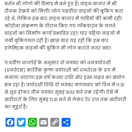
बर्तन भी लोगों की डिमांड में बने हुए हैं। वाहन बाजार में भी
रौनक देखने को मिली। लोग पसंदीदा वाहनों की बुकिंग करा
रहे थे, लेकिन इस बार वाहन बाजार में गाड़ियों की कमी रही।
कोरोना संक्रमण के दौरान किए गए लॉकडाउन के चलते
वाहनों का निर्माण कार्य प्रभावित रहा। चार पहिया वाहनों में
लंबी बुकिंगचल रही है। खास बात यह रही कि इस बार
इलेक्ट्रिक वाहनों की बुकिंग भी लोग कराते नजर आए।
पं.प्रवीण वाजपेई के अनुसार दो नवंबर को धनत्रयोदशी
(धनतेरस) कार्तिक कृष्ण त्रयोदशी को धनतेरस के रूप में
मनाया जाएगा। इस वर्ष कन्या राशि और हस्त नक्षत्र का संयोग
बन रहा है। त्रयोदशी तिथि दो नवंबर मंगलवार को दिन में 11:31
से शुरू होकर तीन नवंबर सुबह 9:02 बजे तक रहेगी। ऐसे में
खरीदाराें के लिए सुबह 11:31 बजे से लेकर देर रात तक खरीदारी
का मुहूर्त हैं।
F
T
W
E
C
S
a
w
h
m
o
h