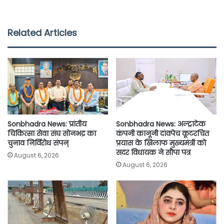
c
i
a
a
p
a
e
t
t
i
y
r
Related Articles
b
t
s
l
L
e
o
e
A
i
o
r
p
n
k
p
k
Sonbhadra News: प्रांतीय
Sonbhadra News: अल्ट्राटेक
चिकित्सा सेवा संघ सोनभद्र का
कंपनी कानूनी दांवपेच कूटरचित
चुनाव निर्विरोध संपन्
प्रयास के खिलाफ मुख्यमंत्री को
सदर विधायक ने सौपा पत्र
August 6, 2026
August 6, 2026