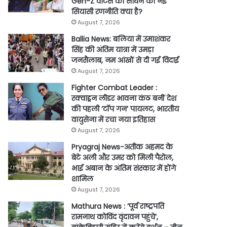
Gen-Z वोटर्स को साधने की नई
सियासी रणनीति क्या है?
August 7, 2026
Ballia News: बलिया में उमाशंकर
सिंह की अंतिम यात्रा में उमड़ा
जनसैलाब, नम आंखों से दी गई विदाई
August 7, 2026
Fighter Combat Leader :
स्क्वाड्रन लीडर भावना कंठ बनीं देश
की पहली ‘टॉप गन’ पायलट, भारतीय
वायुसेना में रचा नया इतिहास
August 7, 2026
Pryagraj News-अतीक अहमद के
बेटे अली और उमर को मिली पैरोल,
भाई अबान के अंतिम संस्कार में होंगे
शामिल
August 7, 2026
Mathura News : ‘पूर्व राष्ट्रपति
रामनाथ कोविंद वृंदावन पहुंचे’,