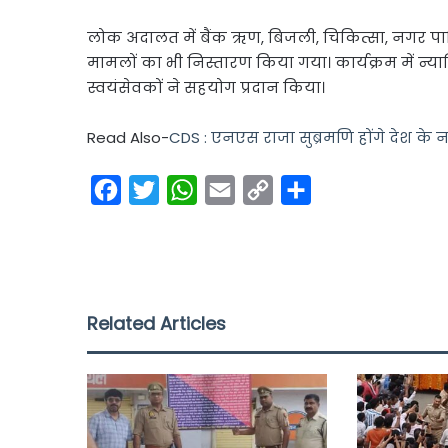
लोक अदालत में बैंक ऋण, बिजली, चिकित्सा, नगर पाल
मामलों का भी निस्तारण किया गया। कार्यक्रम में न
स्वयंसेवकों ने सहयोग प्रदान किया।
Read Also-
CDS : एनएस राजा सुब्रमणि होंगे देश के
F
T
W
E
C
S
a
w
h
m
o
h
c
i
a
a
p
a
e
t
t
i
y
r
b
t
s
l
L
e
Related Articles
o
e
A
i
o
r
p
n
k
p
k