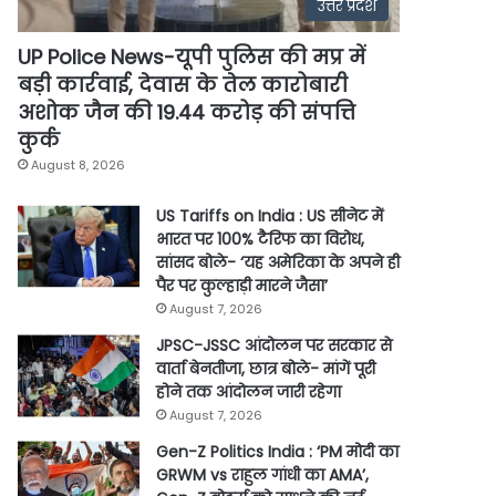
उत्तर प्रदेश
UP Police News-यूपी पुलिस की मप्र में
बड़ी कार्रवाई, देवास के तेल कारोबारी
अशोक जैन की 19.44 करोड़ की संपत्ति
कुर्क
August 8, 2026
US Tariffs on India : US सीनेट में
भारत पर 100% टैरिफ का विरोध,
सांसद बोले- ‘यह अमेरिका के अपने ही
पैर पर कुल्हाड़ी मारने जैसा’
August 7, 2026
JPSC-JSSC आंदोलन पर सरकार से
वार्ता बेनतीजा, छात्र बोले- मांगें पूरी
होने तक आंदोलन जारी रहेगा
August 7, 2026
Gen-Z Politics India : ‘PM मोदी का
GRWM vs राहुल गांधी का AMA’,