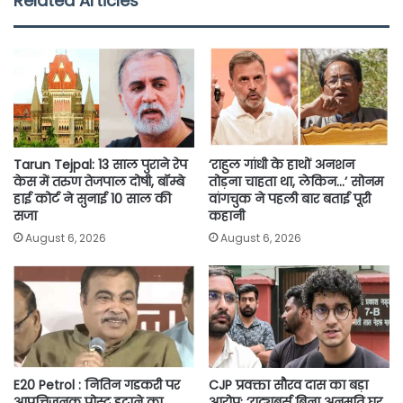
Related Articles
b
t
s
l
L
e
o
e
A
i
o
r
p
n
k
p
k
Tarun Tejpal: 13 साल पुराने रेप
‘राहुल गांधी के हाथों अनशन
केस में तरुण तेजपाल दोषी, बॉम्बे
तोड़ना चाहता था, लेकिन…’ सोनम
हाई कोर्ट ने सुनाई 10 साल की
वांगचुक ने पहली बार बताई पूरी
सजा
कहानी
August 6, 2026
August 6, 2026
E20 Petrol : नितिन गडकरी पर
CJP प्रवक्ता सौरव दास का बड़ा
आपत्तिजनक पोस्ट हटाने का
आरोप: ‘यूट्यूबर्स बिना अनुमति घर