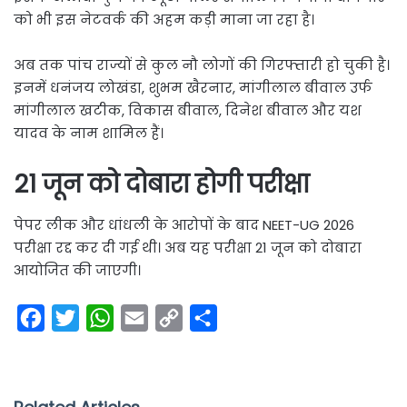
को भी इस नेटवर्क की अहम कड़ी माना जा रहा है।
अब तक पांच राज्यों से कुल नौ लोगों की गिरफ्तारी हो चुकी है।
इनमें धनंजय लोखंडा, शुभम खैरनार, मांगीलाल बीवाल उर्फ
मांगीलाल खटीक, विकास बीवाल, दिनेश बीवाल और यश
यादव के नाम शामिल हैं।
21 जून को दोबारा होगी परीक्षा
पेपर लीक और धांधली के आरोपों के बाद NEET-UG 2026
परीक्षा रद्द कर दी गई थी। अब यह परीक्षा 21 जून को दोबारा
आयोजित की जाएगी।
F
T
W
E
C
S
a
w
h
m
o
h
c
i
a
a
p
a
e
t
t
i
y
r