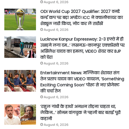
August 6, 2026
ODI World Cup 2027 Qualifier: 2027 वनडे
वर्ल्ड कप पर बड़ा अपडेट! ICC ने क्वालीफायर का
शेड्यूल जारी किया, नोट कर लें तारीखें
August 6, 2026
Lucknow Kanpur Expressway: 2-3 हफ्ते में ही
उखड़ने लगा दम…’ लखनऊ-कानपुर एक्सप्रेसवे पर
अखिलेश यादव का हमला, VIDEO शेयर कर BJP
को घेरा
August 6, 2026
Entertainment News: मल्लिका शेरावत संग
तेज प्रताप यादव का VIDEO वायरल, ‘Something
Exciting Coming Soon’ पोस्ट से नए प्रोजेक्ट
की चर्चा तेज
August 6, 2026
‘राहुल गांधी के हाथों अनशन तोड़ना चाहता था,
लेकिन…’ सोनम वांगचुक ने पहली बार बताई पूरी
कहानी
August 6, 2026