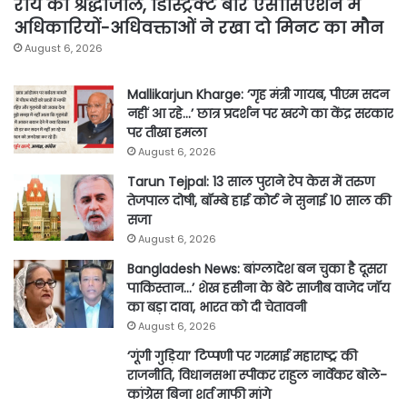
राय को श्रद्धांजलि, डिस्ट्रिक्ट बार एसोसिएशन में
अधिकारियों-अधिवक्ताओं ने रखा दो मिनट का मौन
August 6, 2026
Mallikarjun Kharge: ‘गृह मंत्री गायब, पीएम सदन
नहीं आ रहे…’ छात्र प्रदर्शन पर खरगे का केंद्र सरकार
पर तीखा हमला
August 6, 2026
Tarun Tejpal: 13 साल पुराने रेप केस में तरुण
तेजपाल दोषी, बॉम्बे हाई कोर्ट ने सुनाई 10 साल की
सजा
August 6, 2026
Bangladesh News: बांग्लादेश बन चुका है दूसरा
पाकिस्तान…’ शेख हसीना के बेटे साजीब वाजेद जॉय
का बड़ा दावा, भारत को दी चेतावनी
August 6, 2026
‘गूंगी गुड़िया’ टिप्पणी पर गरमाई महाराष्ट्र की
राजनीति, विधानसभा स्पीकर राहुल नार्वेकर बोले-
कांग्रेस बिना शर्त माफी मांगे