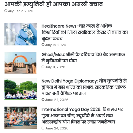
आपकी इम्युनिटी ही आपका असली बचाव
August 2, 2026
Healthcare News-चार लाख से अधिक
किशोरियों को मिला सर्वाइकल कैंसर से बचाव का
सुरक्षा कवच
July 18, 2026
Ghosi/Mau: घोसी के टडियाव 100 बेड अस्पताल
में सुविधाओं का टोटा
July 11, 2026
New Delhi Yoga Diplomacy: योग कूटनीति से
दुनिया में बढ़ा भारत का प्रभाव, सांस्कृतिक ‘सॉफ्ट
पावर’ बनी वैश्विक पहचान
June 24, 2026
International Yoga Day 2026: विश्व मंच पर
गूंजा भारत का योग, न्यूयॉर्क से शंघाई तक
अंतरराष्ट्रीय योग दिवस पर उमड़ा जनसैलाब
June 24, 2026