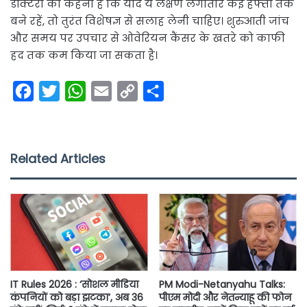
डॉक्टरों का कहना है कि यदि ये लक्षण लगातार कई हफ्तों तक
बने रहें, तो तुरंत विशेषज्ञ से सलाह लेनी चाहिए। शुरुआती जांच
और समय पर उपचार से ओवेरियन कैंसर के खतरे को काफी
हद तक कम किया जा सकता है।
F
T
W
E
C
S
a
w
h
m
o
h
c
i
a
a
p
a
e
t
t
i
y
r
Related Articles
b
t
s
l
L
e
o
e
A
i
o
r
p
n
k
p
k
IT Rules 2026 : ‘सोशल मीडिया
PM Modi-Netanyahu Talks:
कंपनियों को बड़ा झटका’, अब 36
पीएम मोदी और नेतन्याहू की फोन