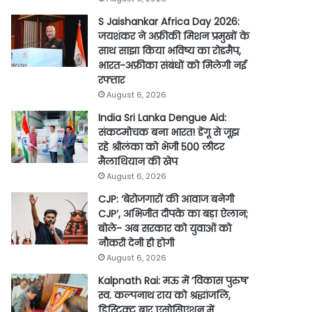
S Jaishankar Africa Day 2026:
जयशंकर ने अफ्रीकी मिशन प्रमुखों के
साथ साझा किया भविष्य का रोडमैप,
भारत-अफ्रीका संबंधों को मिलेगी नई
रफ्तार
August 6, 2026
India Sri Lanka Dengue Aid:
संकटमोचक बना भारत! डेंगू से जूझ
रहे श्रीलंका को भेजी 500 लीटर
मैलाथियान की खेप
August 6, 2026
CJP: ‘बेरोजगारों की आवाज बनेगी
CJP’, अभिजीत दीपके का बड़ा ऐलान;
बोले- अब सरकार को युवाओं को
नौकरी देनी ही होगी
August 6, 2026
Kalpnath Rai: मऊ में ‘विकास पुरुष’
स्व. कल्पनाथ राय को श्रद्धांजलि,
डिस्ट्रिक्ट बार एसोसिएशन में