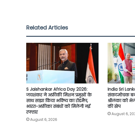
c
i
a
a
p
a
e
t
t
i
y
r
b
t
s
l
L
e
Related Articles
o
e
A
i
o
r
p
n
k
p
k
S Jaishankar Africa Day 2026:
India Sri Lan
जयशंकर ने अफ्रीकी मिशन प्रमुखों के
संकटमोचक बना भ
साथ साझा किया भविष्य का रोडमैप,
श्रीलंका को भ
भारत-अफ्रीका संबंधों को मिलेगी नई
की खेप
रफ्तार
August 6, 20
August 6, 2026