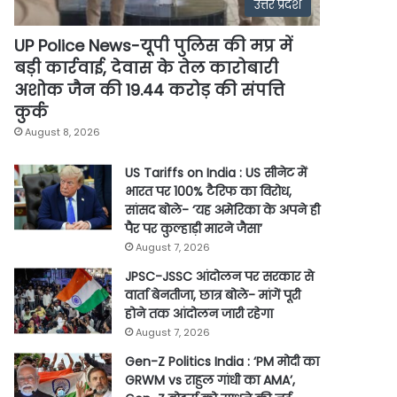
उत्तर प्रदेश
UP Police News-यूपी पुलिस की मप्र में
बड़ी कार्रवाई, देवास के तेल कारोबारी
अशोक जैन की 19.44 करोड़ की संपत्ति
कुर्क
August 8, 2026
US Tariffs on India : US सीनेट में
भारत पर 100% टैरिफ का विरोध,
सांसद बोले- ‘यह अमेरिका के अपने ही
पैर पर कुल्हाड़ी मारने जैसा’
August 7, 2026
JPSC-JSSC आंदोलन पर सरकार से
वार्ता बेनतीजा, छात्र बोले- मांगें पूरी
होने तक आंदोलन जारी रहेगा
August 7, 2026
Gen-Z Politics India : ‘PM मोदी का
GRWM vs राहुल गांधी का AMA’,