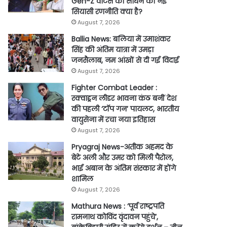
Gen-Z वोटर्स को साधने की नई
सियासी रणनीति क्या है?
August 7, 2026
Ballia News: बलिया में उमाशंकर
सिंह की अंतिम यात्रा में उमड़ा
जनसैलाब, नम आंखों से दी गई विदाई
August 7, 2026
Fighter Combat Leader :
स्क्वाड्रन लीडर भावना कंठ बनीं देश
की पहली ‘टॉप गन’ पायलट, भारतीय
वायुसेना में रचा नया इतिहास
August 7, 2026
Pryagraj News-अतीक अहमद के
बेटे अली और उमर को मिली पैरोल,
भाई अबान के अंतिम संस्कार में होंगे
शामिल
August 7, 2026
Mathura News : ‘पूर्व राष्ट्रपति
रामनाथ कोविंद वृंदावन पहुंचे’,