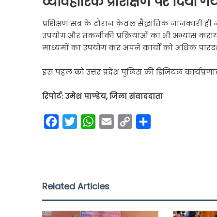
व्यावहारिक प्रशिक्षण पर दिया ग
प्रशिक्षण सत्र के दौरान केवल सैद्धांतिक जानकारी ही न
उपयोग और तकनीकी प्रक्रियाओं का भी अभ्यास कराया
माध्यमों का उपयोग कर अपने कार्यों को अधिक पारदर्शी
इस पहल को उत्तर प्रदेश पुलिस की डिजिटल कार्यप्र
रिपोर्ट: उमेश पाण्डेय, जिला संवाददाता
F
T
W
E
C
S
a
w
h
m
o
h
c
i
a
a
p
a
e
t
t
i
y
r
b
t
s
l
L
e
Related Articles
o
e
A
i
o
r
p
n