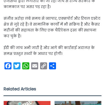
एजेंसियों द्वारा लगातार की जा रही जांच से राज्य सरकार के
कामकाज पर असर पड़ रहा है।
संजीव अरोड़ा लंबे समय से व्यापार, एक्सपोर्ट और रियल एस्टेट
क्षेत्र से जुड़े रहे हैं। वे सामाजिक कार्यों में भी सक्रिय हैं और कैंसर
मरीजों की सहायता के लिए एक चैरिटेबल ट्रस्ट की स्थापना
कर चुके हैं।
ईडी की जांच अभी जारी है और आगे की कार्रवाई अदालत के
समक्ष प्रस्तुत तथ्यों के आधार पर होगी।
F
T
W
E
C
S
a
w
h
m
o
h
c
i
a
a
p
a
e
t
t
i
y
r
Related Articles
b
t
s
l
L
e
o
e
A
i