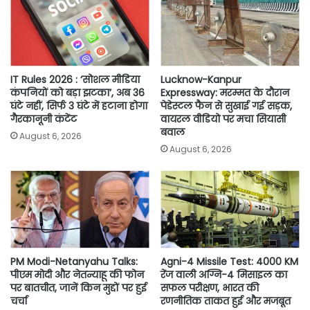
o
r
p
n
k
p
k
IT Rules 2026 : ‘सोशल मीडिया
Lucknow-Kanpur
कंपनियों को बड़ा झटका’, अब 36
Expressway: मरम्मत के दौरान
घंटे नहीं, सिर्फ 3 घंटे में हटाना होगा
पेडेस्टल फैन से सुखाई गई सड़क,
गैरकानूनी कंटेंट
वायरल वीडियो पर मचा सियासी
बवाल
August 6, 2026
August 6, 2026
PM Modi-Netanyahu Talks:
Agni-4 Missile Test: 4000 KM
पीएम मोदी और नेतन्याहू की फोन
रेंज वाली अग्नि-4 मिसाइल का
पर बातचीत, जानें किन मुद्दों पर हुई
सफल परीक्षण, भारत की
चर्चा
रणनीतिक ताकत हुई और मजबूत