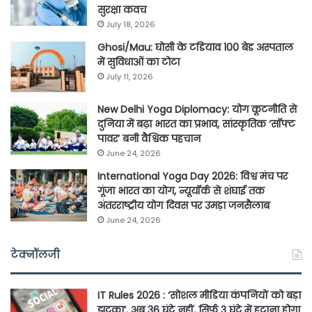
सुरक्षा कवच
July 18, 2026
Ghosi/Mau: घोसी के टडियाव 100 बेड अस्पताल
में सुविधाओं का टोटा
July 11, 2026
New Delhi Yoga Diplomacy: योग कूटनीति से
दुनिया में बढ़ा भारत का प्रभाव, सांस्कृतिक ‘सॉफ्ट
पावर’ बनी वैश्विक पहचान
June 24, 2026
International Yoga Day 2026: विश्व मंच पर
गूंजा भारत का योग, न्यूयॉर्क से शंघाई तक
अंतरराष्ट्रीय योग दिवस पर उमड़ा जनसैलाब
June 24, 2026
टेक्नॉलजी
IT Rules 2026 : ‘सोशल मीडिया कंपनियों को बड़ा
झटका’, अब 36 घंटे नहीं, सिर्फ 3 घंटे में हटाना होगा