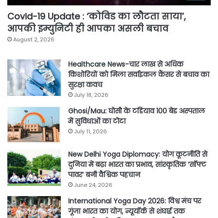
Covid-19 Update : ‘कोविड का लौटता साया’,
आपकी इम्युनिटी ही आपका असली बचाव
August 2, 2026
Healthcare News-चार लाख से अधिक
किशोरियों को मिला सर्वाइकल कैंसर से बचाव का
सुरक्षा कवच
July 18, 2026
Ghosi/Mau: घोसी के टडियाव 100 बेड अस्पताल
में सुविधाओं का टोटा
July 11, 2026
New Delhi Yoga Diplomacy: योग कूटनीति से
दुनिया में बढ़ा भारत का प्रभाव, सांस्कृतिक ‘सॉफ्ट
पावर’ बनी वैश्विक पहचान
June 24, 2026
International Yoga Day 2026: विश्व मंच पर
गूंजा भारत का योग, न्यूयॉर्क से शंघाई तक