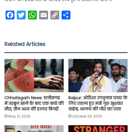
F
T
W
E
C
S
a
w
h
m
o
h
c
i
a
a
p
a
e
t
t
i
y
r
Related Articles
b
t
s
l
L
e
o
e
A
i
o
r
p
n
k
p
k
Chhatisgarh News: छत्तीसगढ़
Raipur: ओडिशा उपचुनाव प्रचार के
में तरबूज खाने के बाद एक बच्चे की
लिए रवाना हुए मंत्री गुरु खुशवंत
मौत, तीन अन्य की हालत बिगड़ी
साहेब, भाजपा की जीत का दावा
May 12, 2026
October 24, 2025