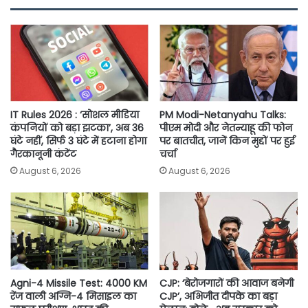
b
t
s
l
L
e
o
e
A
i
o
r
p
n
k
p
k
IT Rules 2026 : ‘सोशल मीडिया
PM Modi-Netanyahu Talks:
कंपनियों को बड़ा झटका’, अब 36
पीएम मोदी और नेतन्याहू की फोन
घंटे नहीं, सिर्फ 3 घंटे में हटाना होगा
पर बातचीत, जानें किन मुद्दों पर हुई
गैरकानूनी कंटेंट
चर्चा
August 6, 2026
August 6, 2026
Agni-4 Missile Test: 4000 KM
CJP: ‘बेरोजगारों की आवाज बनेगी
रेंज वाली अग्नि-4 मिसाइल का
CJP’, अभिजीत दीपके का बड़ा