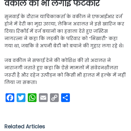
वकील को भी लगाई फटकार
सुनवाई के दौरान याचिकाकर्ता के वकील ने एफआईआर दर्ज
होने में देरी का मुद्दा उठाया, लेकिन अदालत ने इसे खारिज कर
दिया। रिकॉर्ड में दर्ज बयानों का हवाला देते हुए जस्टिस
नागरत्ना ने कहा कि लड़की के परिवार को “भिखारी” कहा
गया था, जबकि वे अपनी बेटी को बचाने की गुहार लगा रहे थे।
जब वकील ने सफाई देने की कोशिश की तो अदालत ने
नाराजगी जताते हुए कहा कि ऐसे मामलों में संवेदनशीलता
जरूरी है और दहेज उत्पीड़न को किसी भी हालत में हल्के में नहीं
लिया जा सकता।
F
T
W
E
C
S
a
w
h
m
o
h
c
i
a
a
p
a
e
t
t
i
y
r
Related Articles