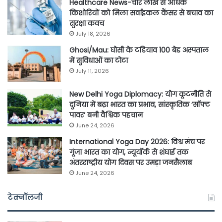
Healthcare News-चार लाख से अधिक
किशोरियों को मिला सर्वाइकल कैंसर से बचाव का
सुरक्षा कवच
July 18, 2026
Ghosi/Mau: घोसी के टडियाव 100 बेड अस्पताल
में सुविधाओं का टोटा
July 11, 2026
New Delhi Yoga Diplomacy: योग कूटनीति से
दुनिया में बढ़ा भारत का प्रभाव, सांस्कृतिक ‘सॉफ्ट
पावर’ बनी वैश्विक पहचान
June 24, 2026
International Yoga Day 2026: विश्व मंच पर
गूंजा भारत का योग, न्यूयॉर्क से शंघाई तक
अंतरराष्ट्रीय योग दिवस पर उमड़ा जनसैलाब
June 24, 2026
टेक्नॉलजी