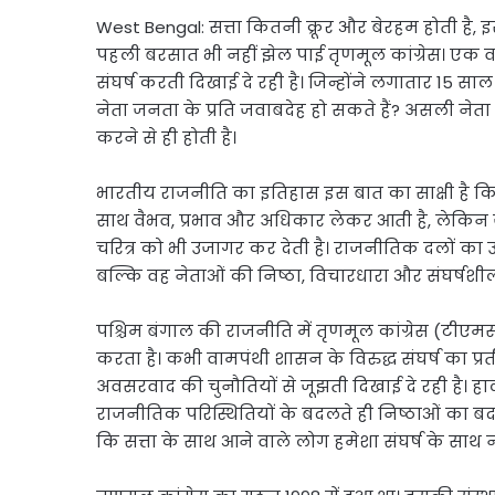
Link
Share
West Bengal: सत्ता कितनी क्रूर और बेरहम होती है,
पहली बरसात भी नहीं झेल पाई तृणमूल कांग्रेस। एक वक
संघर्ष करती दिखाई दे रही है। जिन्होंने लगातार 15 सा
नेता जनता के प्रति जवाबदेह हो सकते हैं? असली नेत
करने से ही होती है।
भारतीय राजनीति का इतिहास इस बात का साक्षी है कि स
साथ वैभव, प्रभाव और अधिकार लेकर आती है, लेकिन ज
चरित्र को भी उजागर कर देती है। राजनीतिक दलों का
बल्कि वह नेताओं की निष्ठा, विचारधारा और संघर्षशीलत
पश्चिम बंगाल की राजनीति में तृणमूल कांग्रेस (टीएमस
करता है। कभी वामपंथी शासन के विरुद्ध संघर्ष का प
अवसरवाद की चुनौतियों से जूझती दिखाई दे रही है। हाल 
राजनीतिक परिस्थितियों के बदलते ही निष्ठाओं का 
कि सत्ता के साथ आने वाले लोग हमेशा संघर्ष के साथ न