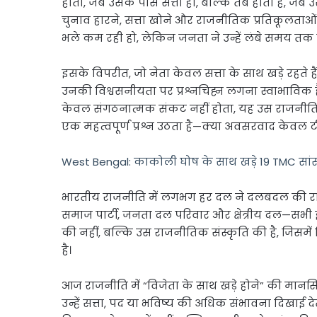
होती, जब उसके पास सत्ता हो, बल्कि तब होती है, जब
चुनाव हारने, सत्ता खोने और राजनीतिक प्रतिकूलताओं 
भले कम रही हो, लेकिन जनता ने उन्हें लंबे समय तक 
इसके विपरीत, जो नेता केवल सत्ता के साथ खड़े रहत
उनकी विश्वसनीयता पर प्रश्नचिह्न लगना स्वाभाविक
केवल संगठनात्मक संकट नहीं होता, यह उस राजनीतिक संस
एक महत्वपूर्ण प्रश्न उठता है—क्या अवसरवाद केवल टीएम
West Bengal: काकोली घोष के साथ खड़े 19 TMC सांसदों
भारतीय राजनीति में लगभग हर दल ने दलबदल की राजनीत
समाज पार्टी, जनता दल परिवार और क्षेत्रीय दल—सभी इस 
की नहीं, बल्कि उस राजनीतिक संस्कृति की है, जिसम
है।
आज राजनीति में “विजेता के साथ खड़े होने” की मानसिक
उन्हें सत्ता, पद या भविष्य की अधिक संभावना दिखा