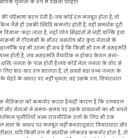
्यापक चुनौती के रूप में देखना चाहिए।
ी की परिभाषा बदल देती है। जब कोई दल मजबूत होता है, तो
लेकिन जैसे ही उसकी स्थिति कमजोर होती है, वही समर्थक दूरी
विज्ञान” कहा जाता है, जहाँ लोग सिद्धांतों से नहीं, बल्कि हवा
टनाक्रमों में टीएमसी के भीतर असंतोष और कुछ नेताओं के
हैं।हालाँकि यह भी उतना ही सच है कि किसी भी दल में असहमति
 उत्पन्न होती है, जब असहमति वैचारिक न होकर केवल सत्ता-
तिम शक्ति जनता के पास होती है।जब कोई नेता जनता के वोट से
लिए बार-बार दल बदलता है, तो सबसे बड़ा प्रश्न जनता के
सके चेहरे के आधार पर नहीं चुनता; वह उसके दल, विचारधारा
त्रिक नैतिकता को कमजोर करता है।यही कारण है कि दलबदल
ं और नेताओं ने समय-समय पर उसके प्रावधानों का भी अपने
वर्तमान चुनौतियाँ अन्य राजनीतिक दलों के लिए भी एक
ल सत्ता के आधार पर मजबूत नहीं बनता।दूसरा, विचारधारा और
तीसरा, यदि किसी दल में आंतरिक लोकतंत्र कमजोर होता है, तो