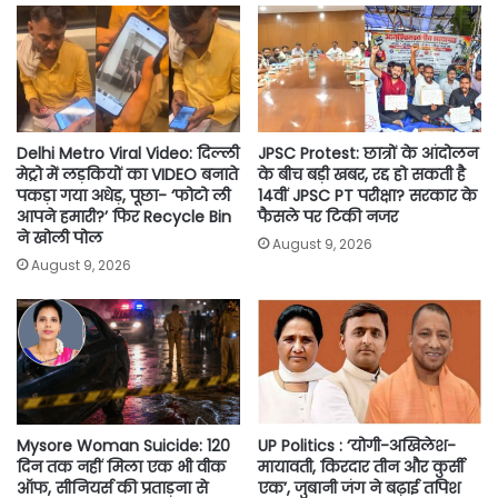
o
e
A
i
o
r
p
n
k
p
k
Delhi Metro Viral Video: दिल्ली
JPSC Protest: छात्रों के आंदोलन
मेट्रो में लड़कियों का VIDEO बनाते
के बीच बड़ी खबर, रद्द हो सकती है
पकड़ा गया अधेड़, पूछा- ‘फोटो ली
14वीं JPSC PT परीक्षा? सरकार के
आपने हमारी?’ फिर Recycle Bin
फैसले पर टिकी नजर
ने खोली पोल
August 9, 2026
August 9, 2026
Mysore Woman Suicide: 120
UP Politics : ‘योगी-अखिलेश-
दिन तक नहीं मिला एक भी वीक
मायावती, किरदार तीन और कुर्सी
ऑफ, सीनियर्स की प्रताड़ना से
एक’, जुबानी जंग ने बढ़ाई तपिश