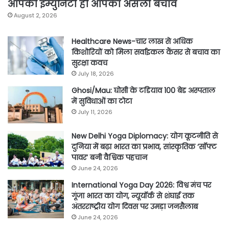
आपकी इम्युनिटी ही आपका असली बचाव
August 2, 2026
Healthcare News-चार लाख से अधिक
किशोरियों को मिला सर्वाइकल कैंसर से बचाव का
सुरक्षा कवच
July 18, 2026
Ghosi/Mau: घोसी के टडियाव 100 बेड अस्पताल
में सुविधाओं का टोटा
July 11, 2026
New Delhi Yoga Diplomacy: योग कूटनीति से
दुनिया में बढ़ा भारत का प्रभाव, सांस्कृतिक ‘सॉफ्ट
पावर’ बनी वैश्विक पहचान
June 24, 2026
International Yoga Day 2026: विश्व मंच पर
गूंजा भारत का योग, न्यूयॉर्क से शंघाई तक
अंतरराष्ट्रीय योग दिवस पर उमड़ा जनसैलाब
June 24, 2026