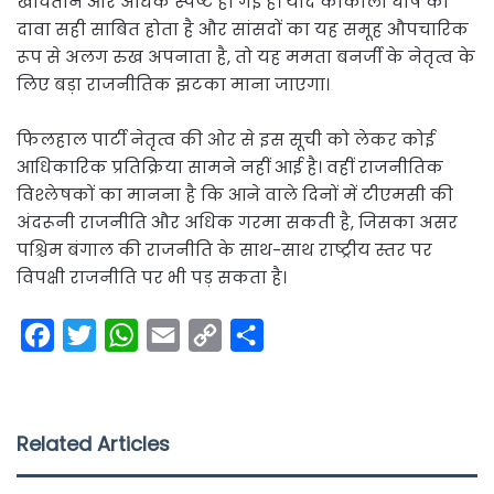
खींचतान और अधिक स्पष्ट हो गई है। यदि काकोली घोष का
दावा सही साबित होता है और सांसदों का यह समूह औपचारिक
रूप से अलग रुख अपनाता है, तो यह ममता बनर्जी के नेतृत्व के
लिए बड़ा राजनीतिक झटका माना जाएगा।
फिलहाल पार्टी नेतृत्व की ओर से इस सूची को लेकर कोई
आधिकारिक प्रतिक्रिया सामने नहीं आई है। वहीं राजनीतिक
विश्लेषकों का मानना है कि आने वाले दिनों में टीएमसी की
अंदरूनी राजनीति और अधिक गरमा सकती है, जिसका असर
पश्चिम बंगाल की राजनीति के साथ-साथ राष्ट्रीय स्तर पर
विपक्षी राजनीति पर भी पड़ सकता है।
F
T
W
E
C
S
a
w
h
m
o
h
c
i
a
a
p
a
e
t
t
i
y
r
Related Articles
b
t
s
l
L
e