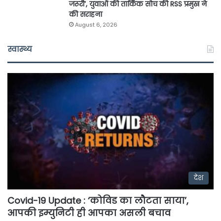
जरूरी’, युवाओं की तार्किक सोच की RSS प्रमुख ने
की सराहना
August 6, 2026
स्वास्थ्य
देश
Covid-19 Update : ‘कोविड का लौटता साया’,
आपकी इम्युनिटी ही आपका असली बचाव