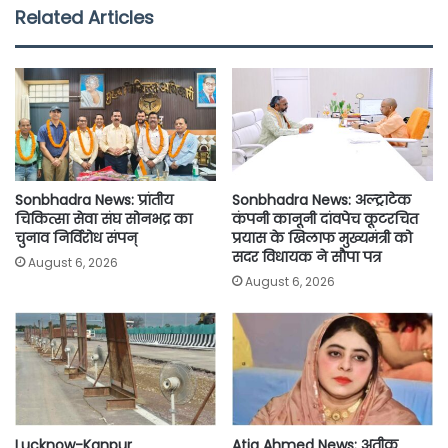
e
t
t
i
y
r
Related Articles
b
t
s
l
L
e
o
e
A
i
o
r
p
n
k
p
k
Sonbhadra News: प्रांतीय
Sonbhadra News: अल्ट्राटेक
चिकित्सा सेवा संघ सोनभद्र का
कंपनी कानूनी दांवपेच कूटरचित
चुनाव निर्विरोध संपन्
प्रयास के खिलाफ मुख्यमंत्री को
सदर विधायक ने सौपा पत्र
August 6, 2026
August 6, 2026
Lucknow-Kanpur
Atiq Ahmed News: अतीक