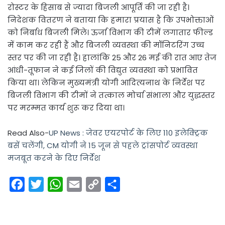
रोस्टर के हिसाब से ज्यादा बिजली आपूर्ति की जा रही है।
निदेशक वितरण ने बताया कि हमारा प्रयास है कि उपभोक्ताओं
को निर्बाध बिजली मिले। ऊर्जा विभाग की टीमें लगातार फील्ड
में काम कर रही हैं और बिजली व्यवस्था की मॉनिटरिंग उच्च
स्तर पर की जा रही है। हालांकि 25 और 26 मई की रात आए तेज
आंधी-तूफान ने कई जिलों की विद्युत व्यवस्था को प्रभावित
किया था। लेकिन मुख्यमंत्री योगी आदित्यनाथ के निर्देश पर
बिजली विभाग की टीमों ने तत्काल मोर्चा संभाला और युद्धस्तर
पर मरम्मत कार्य शुरू कर दिया था।
Read Also-
UP News : जेवर एयरपोर्ट के लिए 110 इलेक्ट्रिक
बसें चलेंगी, CM योगी ने 15 जून से पहले ट्रांसपोर्ट व्यवस्था
मजबूत करने के दिए निर्देश
F
T
W
E
C
S
a
w
h
m
o
h
c
i
a
a
p
a