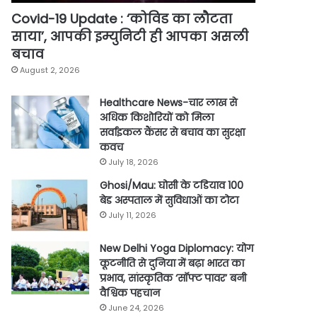
Covid-19 Update : ‘कोविड का लौटता
साया’, आपकी इम्युनिटी ही आपका असली
बचाव
August 2, 2026
Healthcare News-चार लाख से
अधिक किशोरियों को मिला
सर्वाइकल कैंसर से बचाव का सुरक्षा
कवच
July 18, 2026
Ghosi/Mau: घोसी के टडियाव 100
बेड अस्पताल में सुविधाओं का टोटा
July 11, 2026
New Delhi Yoga Diplomacy: योग
कूटनीति से दुनिया में बढ़ा भारत का
प्रभाव, सांस्कृतिक ‘सॉफ्ट पावर’ बनी
वैश्विक पहचान
June 24, 2026