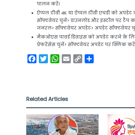
पालन करें।
ऐप्पल टीवी 4K या ऐप्पल टीवी एचडी को अपडेट क
सॉफ्टवेयर चुनें> डाउनलोड और इंस्टॉल पर टैप कर
जनरल> सॉफ्टवेयर अपडेट> अपडेट सॉफ्टवेयर चुने
मैकओएस पावर्ड डिवाइस को अपडेट करने के लिए: 
प्रेफरेंसेस चुनें> सॉफ्टवेयर अपडेट पर क्लिक क
F
T
W
E
C
S
a
w
h
m
o
h
c
i
a
a
p
a
e
t
t
i
y
r
b
t
s
l
L
e
Related Articles
o
e
A
i
o
r
p
n
k
p
k