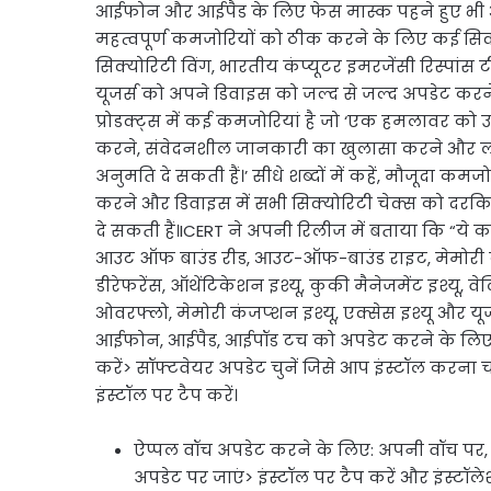
Link
आईफोन और आईपैड के लिए फेस मास्क पहने हुए भी 
Share
महत्वपूर्ण कमजोरियों को ठीक करने के लिए कई सिक
सिक्योरिटी विंग, भारतीय कंप्यूटर इमरजेंसी रिस्पा
यूजर्स को अपने डिवाइस को जल्द से जल्द अपडेट करन
प्रोडक्ट्स में कई कमजोरियां है जो ‘एक हमलावर को उ
करने, संवेदनशील जानकारी का खुलासा करने और लक्षि
अनुमति दे सकती हैं।’ सीधे शब्दों में कहें, मौजूदा क
करने और डिवाइस में सभी सिक्योरिटी चेक्स को दर
दे सकती हैं।ICERT ने अपनी रिलीज में बताया कि “ये कम
आउट ऑफ बाउंड रीड, आउट-ऑफ-बाउंड राइट, मेमोरी करप
डीरेफरेंस, ऑथेंटिकेशन इश्यू, कुकी मैनेजमेंट इश्यू,
ओवरफ्लो, मेमोरी कंजप्शन इश्यू, एक्सेस इश्यू और यूज
आईफोन, आईपैड, आईपॉड टच को अपडेट करने के लिए: 
करें> सॉफ्टवेयर अपडेट चुनें जिसे आप इंस्टॉल करना
इंस्टॉल पर टैप करें।
ऐप्पल वॉच अपडेट करने के लिए: अपनी वॉच पर, 
अपडेट पर जाएं> इंस्टॉल पर टैप करें और इंस्टॉ