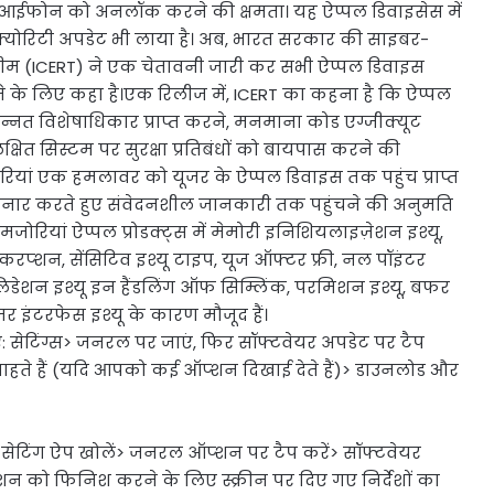
आईफोन को अनलॉक करने की क्षमता। यह ऐप्पल डिवाइसेस में
्योरिटी अपडेट भी लाया है। अब, भारत सरकार की साइबर-
ंस टीम (ICERT) ने एक चेतावनी जारी कर सभी ऐप्पल डिवाइस
े के लिए कहा है।एक रिलीज में, ICERT का कहना है कि ऐप्पल
न्नत विशेषाधिकार प्राप्त करने, मनमाना कोड एग्जीक्यूट
त सिस्टम पर सुरक्षा प्रतिबंधों को बायपास करने की
मजोरियां एक हमलावर को यूजर के ऐप्पल डिवाइस तक पहुंच प्राप्त
किनार करते हुए संवेदनशील जानकारी तक पहुंचने की अनुमति
जोरियां ऐप्पल प्रोडक्ट्स में मेमोरी इनिशियलाइज़ेशन इश्यू,
्शन, सेंसिटिव इश्यू टाइप, यूज ऑफ्टर फ्री, नल पॉइंटर
 वेलिडेशन इश्यू इन हैंडलिंग ऑफ सिम्लिंक, परमिशन इश्यू, बफर
र इंटरफेस इश्यू के कारण मौजूद हैं।
सेटिंग्स> जनरल पर जाएं, फिर सॉफ्टवेयर अपडेट पर टैप
 चाहते हैं (यदि आपको कई ऑप्शन दिखाई देते हैं)> डाउनलोड और
सेटिंग ऐप खोलें> जनरल ऑप्शन पर टैप करें> सॉफ्टवेयर
लेशन को फिनिश करने के लिए स्क्रीन पर दिए गए निर्देशों का