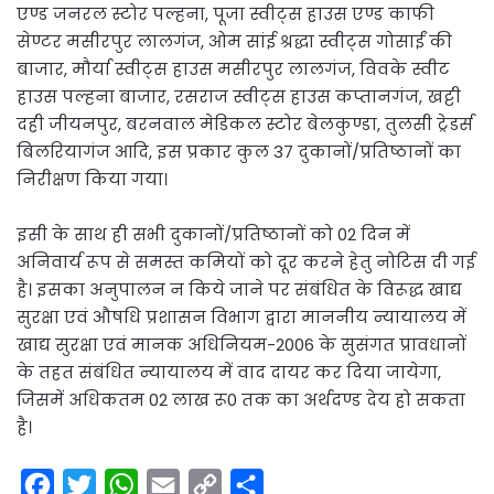
एण्ड जनरल स्टोर पल्हना, पूजा स्वीट्स हाउस एण्ड काफी
सेण्टर मसीरपुर लालगंज, ओम सांई श्रद्धा स्वीट्स गोसाईं की
बाजार, मौर्या स्वीट्स हाउस मसीरपुर लालगंज, विवके स्वीट
हाउस पल्हना बाजार, रसराज स्वीट्स हाउस कप्तानगंज, खट्टी
दही जीयनपुर, बरनवाल मेडिकल स्टोर बेलकुण्डा, तुलसी ट्रेडर्स
बिलरियागंज आदि, इस प्रकार कुल 37 दुकानों/प्रतिष्ठानों का
निरीक्षण किया गया।
इसी के साथ ही सभी दुकानों/प्रतिष्ठानों को 02 दिन में
अनिवार्य रूप से समस्त कमियों को दूर करने हेतु नोटिस दी गई
है। इसका अनुपालन न किये जाने पर संबंधित के विरूद्ध खाद्य
सुरक्षा एवं औषधि प्रशासन विभाग द्वारा माननीय न्यायालय में
खाद्य सुरक्षा एवं मानक अधिनियम-2006 के सुसंगत प्रावधानों
के तहत संबंधित न्यायालय में वाद दायर कर दिया जायेगा,
जिसमें अधिकतम 02 लाख रू0 तक का अर्थदण्ड देय हो सकता
है।
F
T
W
E
C
S