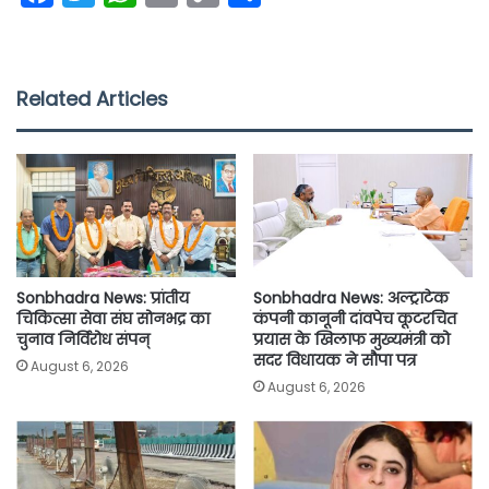
a
w
h
m
o
h
c
i
a
a
p
a
e
t
t
i
y
r
Related Articles
b
t
s
l
L
e
o
e
A
i
o
r
p
n
k
p
k
Sonbhadra News: प्रांतीय
Sonbhadra News: अल्ट्राटेक
चिकित्सा सेवा संघ सोनभद्र का
कंपनी कानूनी दांवपेच कूटरचित
चुनाव निर्विरोध संपन्
प्रयास के खिलाफ मुख्यमंत्री को
सदर विधायक ने सौपा पत्र
August 6, 2026
August 6, 2026