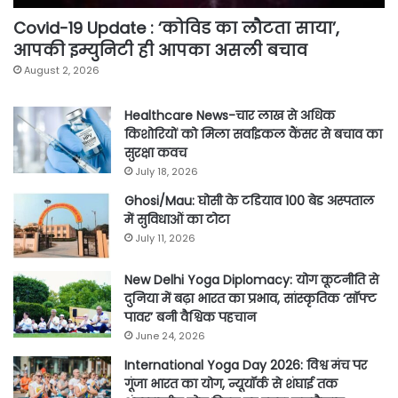
Covid-19 Update : ‘कोविड का लौटता साया’,
आपकी इम्युनिटी ही आपका असली बचाव
August 2, 2026
Healthcare News-चार लाख से अधिक
किशोरियों को मिला सर्वाइकल कैंसर से बचाव का
सुरक्षा कवच
July 18, 2026
Ghosi/Mau: घोसी के टडियाव 100 बेड अस्पताल
में सुविधाओं का टोटा
July 11, 2026
New Delhi Yoga Diplomacy: योग कूटनीति से
दुनिया में बढ़ा भारत का प्रभाव, सांस्कृतिक ‘सॉफ्ट
पावर’ बनी वैश्विक पहचान
June 24, 2026
International Yoga Day 2026: विश्व मंच पर
गूंजा भारत का योग, न्यूयॉर्क से शंघाई तक