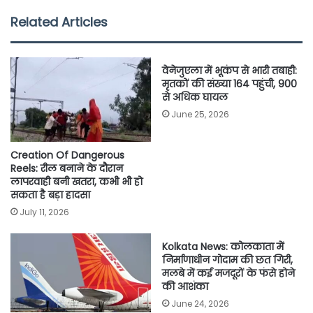
e
t
t
i
y
r
Related Articles
b
t
s
l
L
e
o
e
A
i
वेनेजुएला में भूकंप से भारी तबाही:
o
r
p
n
मृतकों की संख्या 164 पहुंची, 900
से अधिक घायल
k
p
k
June 25, 2026
Creation Of Dangerous
Reels: रील बनाने के दौरान
लापरवाही बनी खतरा, कभी भी हो
सकता है बड़ा हादसा
July 11, 2026
Kolkata News: कोलकाता में
निर्माणाधीन गोदाम की छत गिरी,
मलबे में कई मजदूरों के फंसे होने
की आशंका
June 24, 2026