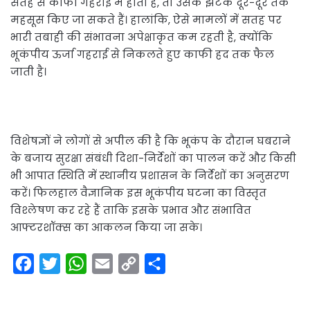
सतह से काफी गहराई में होता है, तो उसके झटके दूर-दूर तक
महसूस किए जा सकते हैं। हालांकि, ऐसे मामलों में सतह पर
भारी तबाही की संभावना अपेक्षाकृत कम रहती है, क्योंकि
भूकंपीय ऊर्जा गहराई से निकलते हुए काफी हद तक फैल
जाती है।
विशेषज्ञों ने लोगों से अपील की है कि भूकंप के दौरान घबराने
के बजाय सुरक्षा संबंधी दिशा-निर्देशों का पालन करें और किसी
भी आपात स्थिति में स्थानीय प्रशासन के निर्देशों का अनुसरण
करें। फिलहाल वैज्ञानिक इस भूकंपीय घटना का विस्तृत
विश्लेषण कर रहे हैं ताकि इसके प्रभाव और संभावित
आफ्टरशॉक्स का आकलन किया जा सके।
F
T
W
E
C
S
a
w
h
m
o
h
c
i
a
a
p
a