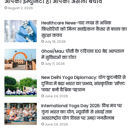
आपकी इम्युनिटी ही आपका असली बचाव
August 2, 2026
Healthcare News-चार लाख से अधिक
किशोरियों को मिला सर्वाइकल कैंसर से बचाव का
सुरक्षा कवच
July 18, 2026
Ghosi/Mau: घोसी के टडियाव 100 बेड अस्पताल
में सुविधाओं का टोटा
July 11, 2026
New Delhi Yoga Diplomacy: योग कूटनीति से
दुनिया में बढ़ा भारत का प्रभाव, सांस्कृतिक ‘सॉफ्ट
पावर’ बनी वैश्विक पहचान
June 24, 2026
International Yoga Day 2026: विश्व मंच पर
गूंजा भारत का योग, न्यूयॉर्क से शंघाई तक
अंतरराष्ट्रीय योग दिवस पर उमड़ा जनसैलाब
June 24, 2026