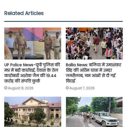
c
i
a
a
p
a
e
t
t
i
y
r
Related Articles
b
t
s
l
L
e
o
e
A
i
o
r
p
n
k
p
k
UP Police News-यूपी पुलिस की
Ballia News: बलिया में उमाशंकर
मप्र में बड़ी कार्रवाई, देवास के तेल
सिंह की अंतिम यात्रा में उमड़ा
कारोबारी अशोक जैन की 19.44
जनसैलाब, नम आंखों से दी गई
करोड़ की संपत्ति कुर्क
विदाई
August 8, 2026
August 7, 2026