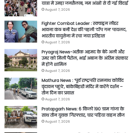
यात्रा में उमड़ा जनसैलाब, नम आंखों से दी गई विदाई
August 7, 2026
Fighter Combat Leader : स्क्वाड्रन लीडर
भावना कंठ बनीं देश की पहली ‘टॉप गन’ पायलट,
भारतीय वायुसेना में रचा नया इतिहास
August 7, 2026
Pryagraj News-अतीक अहमद के बेटे अली और
उमर को मिली पैरोल, भाई अबान के अंतिम संस्कार
में होंगे शामिल
August 7, 2026
Mathura News : ‘पूर्व राष्ट्रपति रामनाथ कोविंद
वृंदावन पहुंचे’, बांकेबिहारी मंदिर में करेंगे दर्शन –
तीन दिन का प्रवास
August 7, 2026
Pratapgarh News: 6 किलो 190 ग्राम गांजा के
साथ तीन युवक गिरफ्तार, चार पहिया वाहन सीज
August 7, 2026