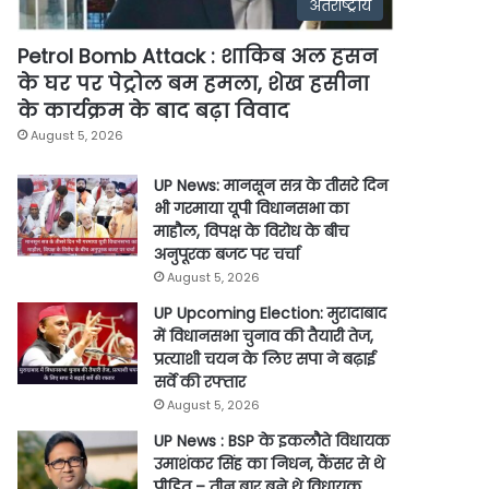
अंतर्राष्ट्रीय
Petrol Bomb Attack : शाकिब अल हसन
के घर पर पेट्रोल बम हमला, शेख हसीना
के कार्यक्रम के बाद बढ़ा विवाद
August 5, 2026
UP News: मानसून सत्र के तीसरे दिन
भी गरमाया यूपी विधानसभा का
माहौल, विपक्ष के विरोध के बीच
अनुपूरक बजट पर चर्चा
August 5, 2026
UP Upcoming Election: मुरादाबाद
में विधानसभा चुनाव की तैयारी तेज,
प्रत्याशी चयन के लिए सपा ने बढ़ाई
सर्वे की रफ्तार
August 5, 2026
UP News : BSP के इकलौते विधायक
उमाशंकर सिंह का निधन, कैंसर से थे
पीड़ित – तीन बार बने थे विधायक