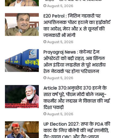
August 5, 2026
E20 Petrol : नितिन गडकरी पर
आपत्तिजनक पोस्ट हटाने का हाईकोर्ट
का आदेश, मेटा और X से यूजर्स की
जानकारी भी मांगी
August 5, 2026
Prayagraj News : कंटेनर ट्रेन
ऑपरेटरों को बड़ी राहत, अब सिंगल
ऑल इंडिया लाइसेंस से पूरे भारतीय
रेल नेटवर्क पर होगा परिचालन
August 5, 2026
Article 370:अनुच्छेद 370 हटने के
सात वर्ष पूरे, पीएम मोदी बोले जम्मू-
कश्मीर और लद्दाख ने विकास की नई
दिशा पकड़ी
August 5, 2026
UP Election 2027: सपा के PDA की
काट के लिए बीजेपी की नई रणनीति,
गैर-यादव OBC और गैर-जाटव