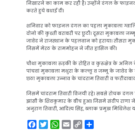
Link
निखारने का काम कर रही है। उन्होंने दंगल के फाइन
Share
करते हुये बधाई दी।
शनिवार को फाइनल दंगल का पहला मुकाबला ग्वालियर 
दोनो की कुश्ती बराबरी पर छूटी। दूसरा मुकाबला जम्म
जावेद ने राजस्थान के पहलवान को हराया। तीसरा मुका
जिसमें मेरठ के राममोहन ने जीत हासिल की।
चौथा मुकाबला रुड़की के रोहित व कुरुक्षेत्र के अनिल क
पांचवां मुकाबला मथुरा के कल्लू व जम्मू के जावेद के ब
छठा मुकाबला उन्नाव के चांदराम तिवारी व फरीदाबाद
जिसमें चांदराम तिवारी विजयी रहे। सबसे रोचक दंगल 
झांसी के शिवकुमार के बीच हुआ। जिसमे संदीप राणा 
अनुराग तिवारी, आदित्य सिंह, ब्लाक प्रमुख मिथिलेश 
F
T
W
E
C
S
a
w
h
m
o
h