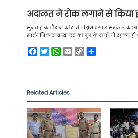
अदालत ने रोक लगाने से किया
सुनवाई के दौरान कोर्ट ने पश्चिम बंगाल सरकार क
सार्वजनिक व्यवस्था एवं कानून के दायरे में रहकर ही
F
T
W
E
C
S
a
w
h
m
o
h
c
i
a
a
p
a
e
t
t
i
y
r
b
t
s
l
L
e
Related Articles
o
e
A
i
o
r
p
n
k
p
k