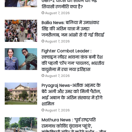
Gen-Z वोटर्स को साधने की नई
सियासी रणनीति क्या है?
August 7, 2026
Ballia News: बलिया में उमाशंकर
सिंह की अंतिम यात्रा में उमड़ा
जनसैलाब, नम आंखों से दी गई विदाई
August 7, 2026
Fighter Combat Leader :
स्क्वाड्रन लीडर भावना कंठ बनीं देश
की पहली ‘टॉप गन’ पायलट, भारतीय
वायुसेना में रचा नया इतिहास
August 7, 2026
Pryagraj News-अतीक अहमद के
बेटे अली और उमर को मिली पैरोल,
भाई अबान के अंतिम संस्कार में होंगे
शामिल
August 7, 2026
Mathura News : ‘पूर्व राष्ट्रपति
रामनाथ कोविंद वृंदावन पहुंचे’,