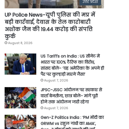
उत्तर प्रदेश
UP Police News-यूपी पुलिस की मप्र में
बड़ी कार्रवाई, देवास के तेल कारोबारी
अशोक जैन की 19.44 करोड़ की संपत्ति
कुर्क
August 8, 2026
US Tariffs on India : US सीनेट में
भारत पर 100% टैरिफ का विरोध,
सांसद बोले- ‘यह अमेरिका के अपने ही
पैर पर कुल्हाड़ी मारने जैसा’
August 7, 2026
JPSC-JSSC आंदोलन पर सरकार से
वार्ता बेनतीजा, छात्र बोले- मांगें पूरी
होने तक आंदोलन जारी रहेगा
August 7, 2026
Gen-Z Politics India : ‘PM मोदी का
GRWM vs राहुल गांधी का AMA’,