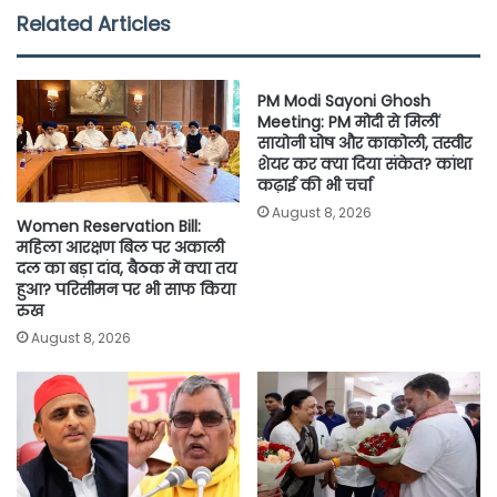
e
t
t
i
y
r
Related Articles
b
t
s
l
L
e
o
e
A
i
PM Modi Sayoni Ghosh
o
r
p
n
Meeting: PM मोदी से मिलीं
सायोनी घोष और काकोली, तस्वीर
k
p
k
शेयर कर क्या दिया संकेत? कांथा
कढ़ाई की भी चर्चा
August 8, 2026
Women Reservation Bill:
महिला आरक्षण बिल पर अकाली
दल का बड़ा दांव, बैठक में क्या तय
हुआ? परिसीमन पर भी साफ किया
रुख
August 8, 2026