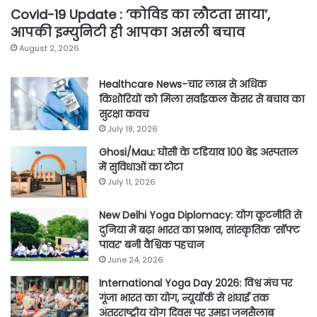
Covid-19 Update : ‘कोविड का लौटता साया’,
आपकी इम्युनिटी ही आपका असली बचाव
August 2, 2026
Healthcare News-चार लाख से अधिक
किशोरियों को मिला सर्वाइकल कैंसर से बचाव का
सुरक्षा कवच
July 18, 2026
Ghosi/Mau: घोसी के टडियाव 100 बेड अस्पताल
में सुविधाओं का टोटा
July 11, 2026
New Delhi Yoga Diplomacy: योग कूटनीति से
दुनिया में बढ़ा भारत का प्रभाव, सांस्कृतिक ‘सॉफ्ट
पावर’ बनी वैश्विक पहचान
June 24, 2026
International Yoga Day 2026: विश्व मंच पर
गूंजा भारत का योग, न्यूयॉर्क से शंघाई तक
अंतरराष्ट्रीय योग दिवस पर उमड़ा जनसैलाब