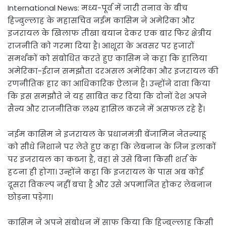
International News: मध्य-पूर्व में जारी तनाव के बीच
हिज्बुल्लाह के महासचिव नईम कासिम ने अमेरिका और
इजरायल के खिलाफ तीखा बयान देकर एक बार फिर क्षेत्रीय
राजनीति को गरमा दिया है। आशूरा के अवसर पर हजारों
समर्थकों को संबोधित करते हुए कासिम ने कहा कि हालिया
अमेरिका-ईरान समझौता दरअसल अमेरिका और इजरायल की
रणनीतिक हार का आधिकारिक ऐलान है। उन्होंने दावा किया
कि इस समझौते ने यह साबित कर दिया कि दोनों देश अपने
सैन्य और राजनीतिक लक्ष्य हासिल करने में असफल रहे हैं।
नईम कासिम ने इजरायल के प्रधानमंत्री बेंजामिन नेतन्याहू
को सीधे निशाने पर लेते हुए कहा कि लेबनान के जिन इलाकों
पर इजरायल का कब्जा है, वहां से उसे बिना किसी शर्त के
हटना ही होगा। उन्होंने कहा कि इजरायल के पास अब कोई
दूसरा विकल्प नहीं बचा है और उसे अपमानित होकर लेबनान
छोड़ना पड़ेगा।
कासिम ने अपने संबोधन में साफ किया कि हिज्बुल्लाह किसी