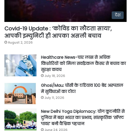
देश
Covid-19 Update : ‘कोविड का लौटता साया’,
आपकी इम्युनिटी ही आपका असली बचाव
August 2, 2026
Healthcare News-चार लाख से अधिक
किशोरियों को मिला सर्वाइकल कैंसर से बचाव का
सुरक्षा कवच
July 18, 2026
Ghosi/Mau: घोसी के टडियाव 100 बेड अस्पताल
में सुविधाओं का टोटा
July 11, 2026
New Delhi Yoga Diplomacy: योग कूटनीति से
दुनिया में बढ़ा भारत का प्रभाव, सांस्कृतिक ‘सॉफ्ट
पावर’ बनी वैश्विक पहचान
June 24, 2026