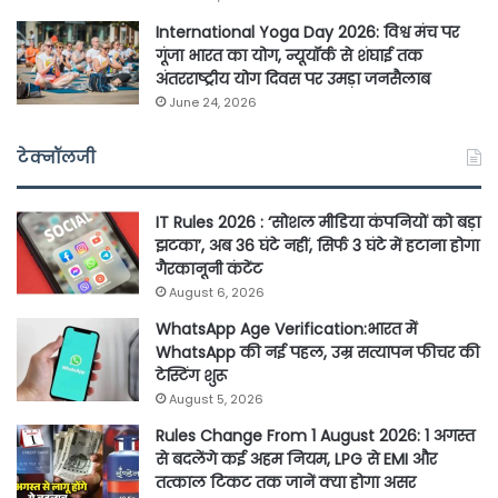
International Yoga Day 2026: विश्व मंच पर
गूंजा भारत का योग, न्यूयॉर्क से शंघाई तक
अंतरराष्ट्रीय योग दिवस पर उमड़ा जनसैलाब
June 24, 2026
टेक्नॉलजी
IT Rules 2026 : ‘सोशल मीडिया कंपनियों को बड़ा
झटका’, अब 36 घंटे नहीं, सिर्फ 3 घंटे में हटाना होगा
गैरकानूनी कंटेंट
August 6, 2026
WhatsApp Age Verification:भारत में
WhatsApp की नई पहल, उम्र सत्यापन फीचर की
टेस्टिंग शुरू
August 5, 2026
Rules Change From 1 August 2026: 1 अगस्त
से बदलेंगे कई अहम नियम, LPG से EMI और
तत्काल टिकट तक जानें क्या होगा असर