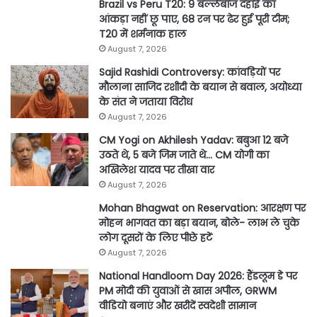
Brazil vs Peru T20: 9 बल्लेबाज दहाई का
आंकड़ा नहीं छू पाए, 68 रन पर ढेर हुई पूरी टीम;
T20 में शर्मनाक हाल
August 7, 2026
Sajid Rashidi Controversy: कांवड़ियों पर
मौलाना साजिद रशीदी के बयान से बवाल, अयोध्या
के संत ने जताया विरोध
August 7, 2026
CM Yogi on Akhilesh Yadav: बबुआ 12 बजे
उठते थे, 5 बजे जिम जाते थे… CM योगी का
अखिलेश यादव पर तीखा वार
August 7, 2026
Mohan Bhagwat on Reservation: आरक्षण पर
मोहन भागवत का बड़ा बयान, बोले- लाभ ले चुके
लोग दूसरों के लिए पीछे हटें
August 7, 2026
National Handloom Day 2026: हैंडलूम डे पर
PM मोदी की युवाओं से खास अपील, GRWM
वीडियो बनाएं और खरीदें स्वदेशी सामान