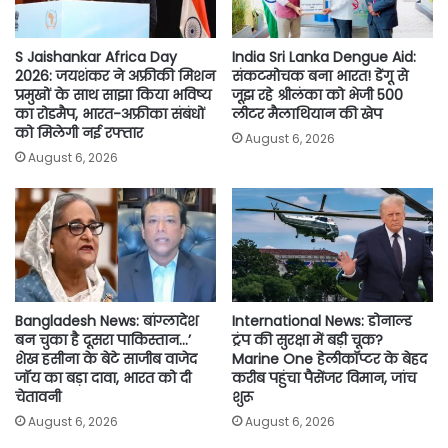
S Jaishankar Africa Day
India Sri Lanka Dengue Aid:
2026: जयशंकर ने अफ्रीकी मिशन
संकटमोचक बना भारत! डेंगू से
प्रमुखों के साथ साझा किया भविष्य
जूझ रहे श्रीलंका को भेजी 500
का रोडमैप, भारत-अफ्रीका संबंधों
लीटर मैलाथियान की खेप
को मिलेगी नई रफ्तार
August 6, 2026
August 6, 2026
Bangladesh News: बांग्लादेश
International News: डोनाल्ड
बन चुका है दूसरा पाकिस्तान…’
ट्रंप की सुरक्षा में बड़ी चूक?
शेख हसीना के बेटे साजीब वाजेद
Marine One हेलीकॉप्टर के बेहद
जॉय का बड़ा दावा, भारत को दी
करीब पहुंचा पैसेंजर विमान, जांच
चेतावनी
शुरू
August 6, 2026
August 6, 2026