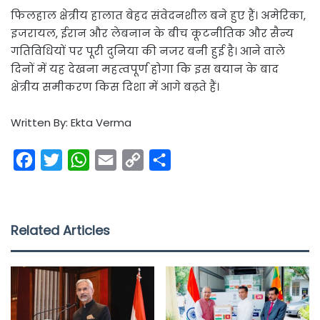
फिलहाल क्षेत्रीय हालात बेहद संवेदनशील बने हुए हैं। अमेरिका,
इजरायल, ईरान और लेबनान के बीच कूटनीतिक और सैन्य
गतिविधियों पर पूरी दुनिया की नजर बनी हुई है। आने वाले
दिनों में यह देखना महत्वपूर्ण होगा कि इस बयान के बाद
क्षेत्रीय समीकरण किस दिशा में आगे बढ़ते हैं।
Written By: Ekta Verma
F
T
W
E
C
S
a
w
h
m
o
h
c
i
a
a
p
a
e
t
t
i
y
r
Related Articles
b
t
s
l
L
e
o
e
A
i
o
r
p
n
k
p
k