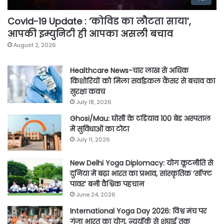
Covid-19 Update : ‘कोविड का लौटता साया’,
आपकी इम्युनिटी ही आपका असली बचाव
August 2, 2026
Healthcare News-चार लाख से अधिक
किशोरियों को मिला सर्वाइकल कैंसर से बचाव का
सुरक्षा कवच
July 18, 2026
Ghosi/Mau: घोसी के टडियाव 100 बेड अस्पताल
में सुविधाओं का टोटा
July 11, 2026
New Delhi Yoga Diplomacy: योग कूटनीति से
दुनिया में बढ़ा भारत का प्रभाव, सांस्कृतिक ‘सॉफ्ट
पावर’ बनी वैश्विक पहचान
June 24, 2026
International Yoga Day 2026: विश्व मंच पर
गूंजा भारत का योग, न्यूयॉर्क से शंघाई तक