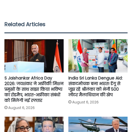
a
w
h
m
o
h
c
i
a
a
p
a
e
t
t
i
y
r
Related Articles
b
t
s
l
L
e
o
e
A
i
o
r
p
n
k
p
k
S Jaishankar Africa Day
India Sri Lanka Dengue Aid:
2026: जयशंकर ने अफ्रीकी मिशन
संकटमोचक बना भारत! डेंगू से
प्रमुखों के साथ साझा किया भविष्य
जूझ रहे श्रीलंका को भेजी 500
का रोडमैप, भारत-अफ्रीका संबंधों
लीटर मैलाथियान की खेप
को मिलेगी नई रफ्तार
August 6, 2026
August 6, 2026