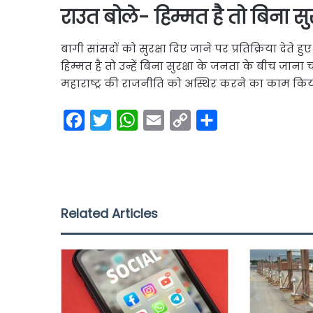
राउत बोले- हिम्मत है तो बिना सुरक्
बागी सांसदों को सुरक्षा दिए जाने पर प्रतिक्रिया देते 
हिम्मत है तो उन्हें बिना सुरक्षा के जनता के बीच जान
महाराष्ट्र की राजनीति को अस्थिर करने का काम किया
F
T
W
E
C
S
a
w
h
m
o
h
c
i
a
a
p
a
e
t
t
i
y
r
b
t
s
l
L
e
Related Articles
o
e
A
i
o
r
p
n
k
p
k