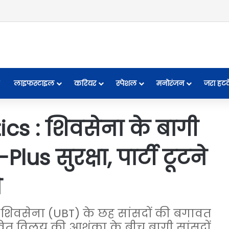
लाइफस्टाइल
करियर
स्पेशल
मनोरंजन
जरा हट
cs : शिवसेना के बागी
lus सुरक्षा, पार्टी टूटने
े
में शिवसेना (UBT) के छह सांसदों की बगावत
ावित विलय की आशंका के बीच बागी सांसदों