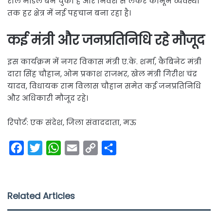
रोल मॉडल बन चुका है और निवेश से लेकर कानून व्यवस्था
तक हर क्षेत्र में नई पहचान बना रहा है।
कई मंत्री और जनप्रतिनिधि रहे मौजूद
इस कार्यक्रम में नगर विकास मंत्री ए.के. शर्मा, कैबिनेट मंत्री
दारा सिंह चौहान, ओम प्रकाश राजभर, खेल मंत्री गिरीश चंद्र
यादव, विधायक राम विलास चौहान समेत कई जनप्रतिनिधि
और अधिकारी मौजूद रहे।
रिपोर्ट: एक संदेश, जिला संवाददाता, मऊ
F
T
W
E
C
S
a
w
h
m
o
h
c
i
a
a
p
a
e
t
t
i
y
r
Related Articles
b
t
s
l
L
e