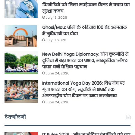
किशोरियों को मिला सर्वाइकल कैंसर से बचाव का
सुरक्षा कवच
July 18, 2026
Ghosi/Mau: घोसी के टडियाव 100 बेड अस्पताल
में सुविधाओं का टोटा
July 11, 2026
New Delhi Yoga Diplomacy: योग कूटनीति से
दुनिया में बढ़ा भारत का प्रभाव, सांस्कृतिक ‘सॉफ्ट
पावर’ बनी वैश्विक पहचान
June 24, 2026
International Yoga Day 2026: विश्व मंच पर
गूंजा भारत का योग, न्यूयॉर्क से शंघाई तक
अंतरराष्ट्रीय योग दिवस पर उमड़ा जनसैलाब
June 24, 2026
टेक्नॉलजी
IT Rules 2026 : ‘सोशल मीडिया कंपनियों को बड़ा