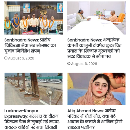
o
e
A
i
o
r
p
n
k
p
k
Sonbhadra News: प्रांतीय
Sonbhadra News: अल्ट्राटेक
चिकित्सा सेवा संघ सोनभद्र का
कंपनी कानूनी दांवपेच कूटरचित
चुनाव निर्विरोध संपन्
प्रयास के खिलाफ मुख्यमंत्री को
सदर विधायक ने सौपा पत्र
August 6, 2026
August 6, 2026
Lucknow-Kanpur
Atiq Ahmed News: अतीक
Expressway: मरम्मत के दौरान
परिवार में चौथी मौत, क्या बेटे
पेडेस्टल फैन से सुखाई गई सड़क,
आबान के जनाजे में शामिल होंगी
वायरल वीडियो पर मचा सियासी
शाइस्ता परवीन?